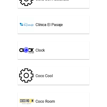
Clínica El Pasaje
Clock
Coco Cool
Coco Room