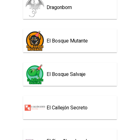
Dragonborn
El Bosque Mutante
El Bosque Salvaje
El Callejón Secreto