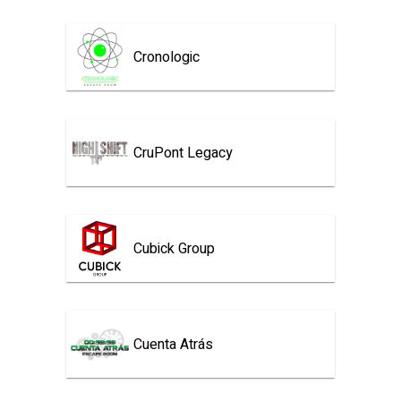
Cronologic
CruPont Legacy
Cubick Group
Cuenta Atrás