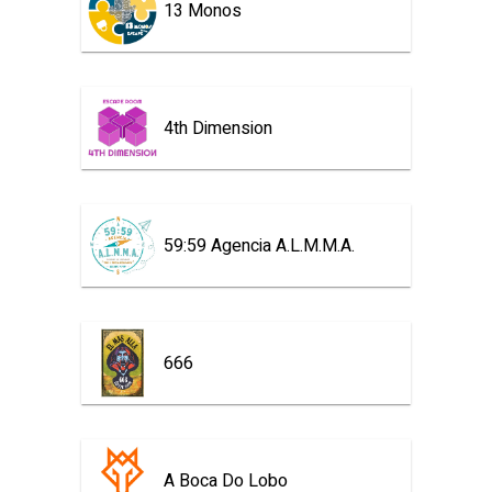
13 Monos
4th Dimension
59:59 Agencia A.L.M.M.A.
666
A Boca Do Lobo