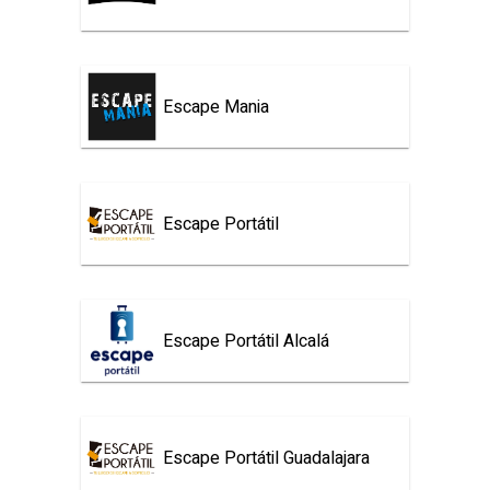
Escape Mania
Escape Portátil
Escape Portátil Alcalá
Escape Portátil Guadalajara