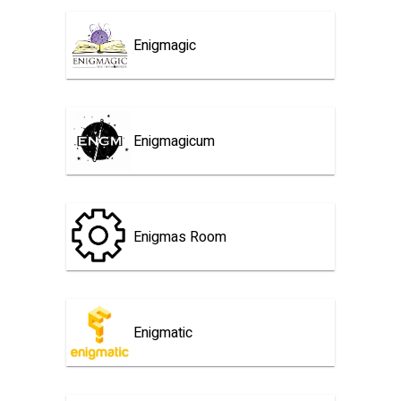
Enigmagic
Enigmagicum
Enigmas Room
Enigmatic