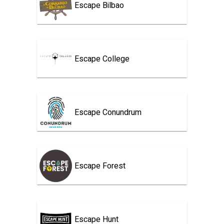
Escape Bilbao
Escape College
Escape Conundrum
Escape Forest
Escape Hunt