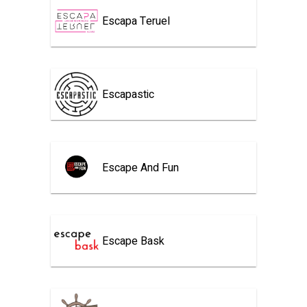
Escapa Teruel
Escapastic
Escape And Fun
Escape Bask