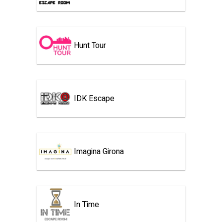
Hunt Tour
IDK Escape
Imagina Girona
In Time