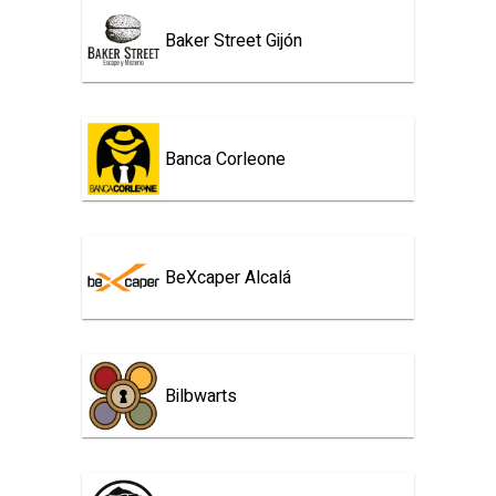
Baker Street Gijón
Banca Corleone
BeXcaper Alcalá
Bilbwarts