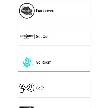
Fun Universe
Get Out
Go Room
GoEn