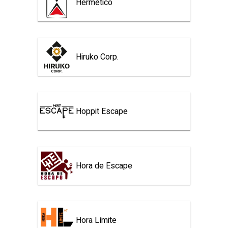
Hermético
Hiruko Corp.
Hoppit Escape
Hora de Escape
Hora Límite