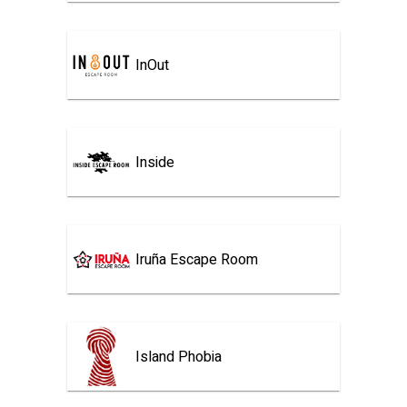
InOut
Inside
Iruña Escape Room
Island Phobia