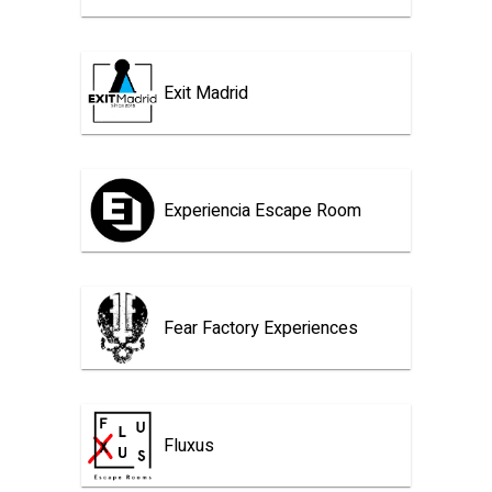
Exit Madrid
Experiencia Escape Room
Fear Factory Experiences
Fluxus