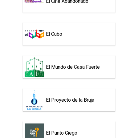
El Cine Abandonado
El Cubo
El Mundo de Casa Fuerte
El Proyecto de la Bruja
El Punto Ciego