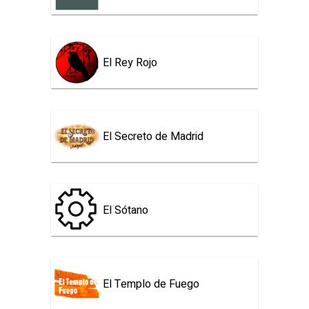
El Rey Rojo
El Secreto de Madrid
El Sótano
El Templo de Fuego