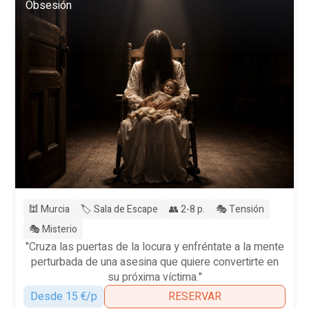
Obsesión
🕍 Murcia
🏷️ Sala de Escape
👥 2-8 p.
🎭 Tensión
🎭 Misterio
"Cruza las puertas de la locura y enfréntate a la mente
perturbada de una asesina que quiere convertirte en
su próxima víctima."
Desde 15 €/p
RESERVAR