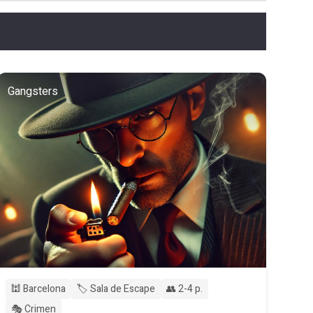
Gangsters
🕍 Barcelona
🏷️ Sala de Escape
👥 2-4 p.
🎭 Crimen