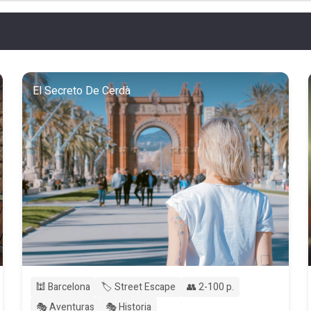
El Secreto De Cerdà
🕍 Barcelona
🏷️ Street Escape
👥 2-100 p.
🎭 Aventuras
🎭 Historia