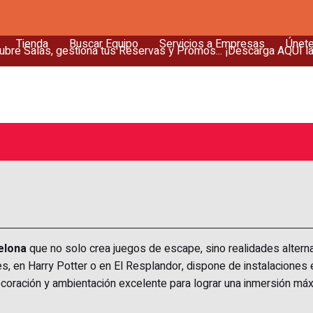
Tienda
Buscar Equipo
Servicios a Empresas
Únet
bre Salas, gestiona tus Reservas y Promos... ¡Descarga AQUÍ l
elona
que no solo crea juegos de escape, sino realidades alterna
s, en Harry Potter o en El Resplandor, dispone de instalaciones
coración y ambientación excelente para lograr una inmersión máx