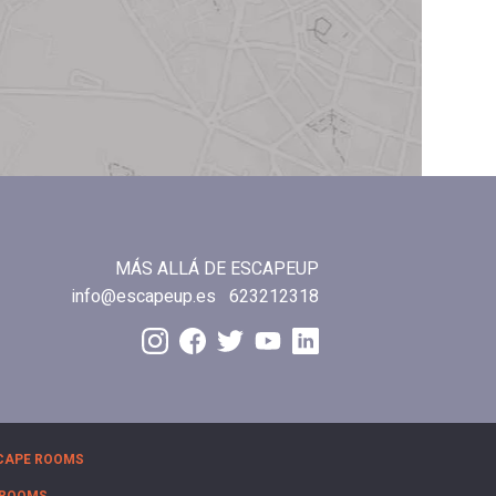
MÁS ALLÁ DE ESCAPEUP
info@escapeup.es
623212318
CAPE ROOMS