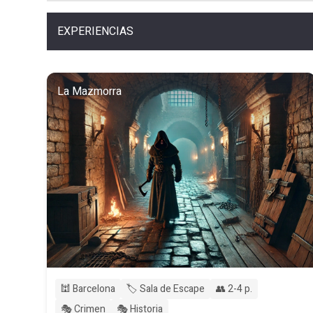
EXPERIENCIAS
La Mazmorra
🕍 Barcelona
🏷️ Sala de Escape
👥 2-4 p.
🎭 Crimen
🎭 Historia