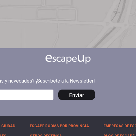
tas y novedades? ¡Suscríbete a la Newsletter!
Enviar
 CIUDAD
ESCAPE ROOMS POR PROVINCIA
EMPRESAS DE ES