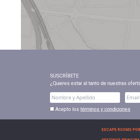
SUSCRÍBETE
¿Quieres estar al tanto de nuestras ofer
Acepto los
términos y condiciones
ESCAPE ROOMS POR