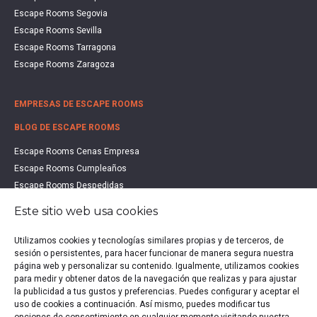
Escape Rooms Segovia
Escape Rooms Sevilla
Escape Rooms Tarragona
Escape Rooms Zaragoza
EMPRESAS DE ESCAPE ROOMS
BLOG DE ESCAPE ROOMS
Escape Rooms Cenas Empresa
Escape Rooms Cumpleaños
Escape Rooms Despedidas
Escape Rooms Educación
Este sitio web usa cookies
Escape Rooms Familias
Escape Rooms Halloween
Utilizamos cookies y tecnologías similares propias y de terceros, de
sesión o persistentes, para hacer funcionar de manera segura nuestra
Escape Rooms San Valentín
página web y personalizar su contenido. Igualmente, utilizamos cookies
Estudio de Mercado Escape Rooms 2021
para medir y obtener datos de la navegación que realizas y para ajustar
Qué es un Escape Room
la publicidad a tus gustos y preferencias. Puedes configurar y aceptar el
uso de cookies a continuación. Así mismo, puedes modificar tus
Qué es un Hall Escape