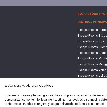
ESCAPE ROOMS POR
DESTINOS PRINCIPA
Escape Rooms Barce
Escape Rooms Bilbao
Escape Rooms Gijón
Escape Rooms Giron
Escape Rooms Grana
Escape Rooms Madri
Escape Rooms Málag
Escape Rooms Valen
Escape Rooms Vallad
Escape Rooms Vitori
Este sitio web usa cookies
Utilizamos cookies y tecnologías similares propias y de terceros, de sesión
Política 
personalizar su contenido. Igualmente, utilizamos cookies para medir y obten
preferencias. Puedes configurar y aceptar el uso de cookies a continuació