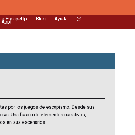
e a EscapeUp
Blog
Ayuda
a App!
antes por los juegos de escapismo. Desde sus
ran. Una fusión de elementos narrativos,
nos en sus escenarios.