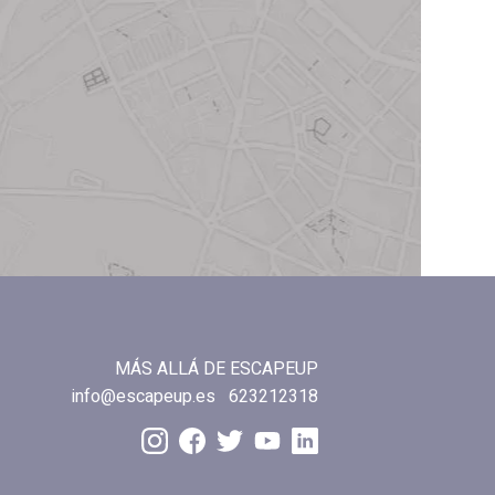
MÁS ALLÁ DE ESCAPEUP
info@escapeup.es
623212318