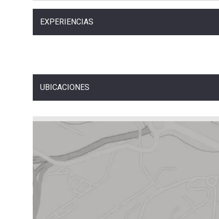
EXPERIENCIAS
UBICACIONES