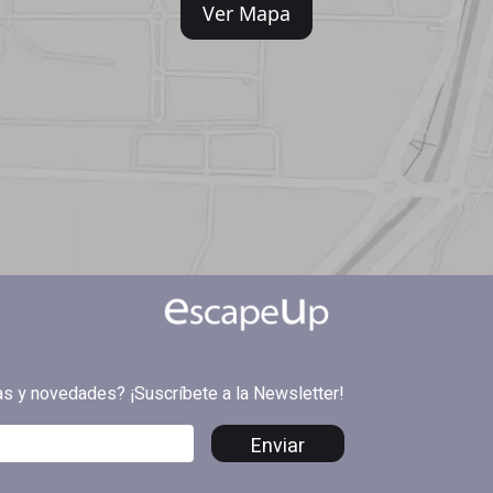
Ver Mapa
tas y novedades? ¡Suscríbete a la Newsletter!
Enviar