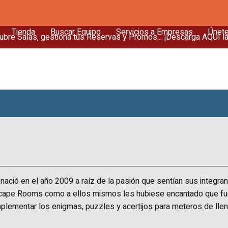
Tienda
Buscar Equipo
Servicios a Empresas
Únet
bre Salas, gestiona tus Reservas y Promos... ¡Descarga AQUÍ l
nació en el año 2009 a raíz de la pasión que sentían sus integr
scape Rooms como a ellos mismos les hubiese encantado que fue
mplementar los enigmas, puzzles y acertijos para meteros de lle