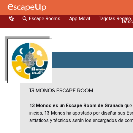
Escape Rooms
App Móvil
Tarjetas Regalo
Descu
13 MONOS ESCAPE ROOM
13 Monos es un Escape Room de Granada
que 
inicios, 13 Monos ha apostado por diseñar sus E
artísticos y técnicos serán los encargados de co