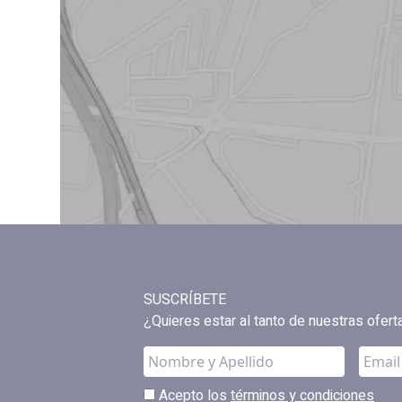
SUSCRÍBETE
¿Quieres estar al tanto de nuestras ofer
Acepto los
términos y condiciones