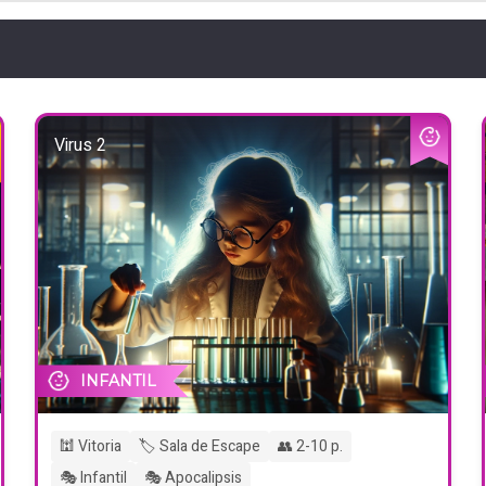
Virus 2
INFANTIL
🕍 Vitoria
🏷️ Sala de Escape
👥 2-10 p.
🎭 Infantil
🎭 Apocalipsis