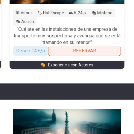
🕍 Vitoria
🏷️ Hall Escape
👥 6-24 p.
🎭 Misterio
🎭 Acción
"Cuélate en las instalaciones de una empresa de
transporte muy sospechosa y averigua qué se está
tramando en su interior."
Desde 14 €/p
RESERVAR
Experiencia con Actores