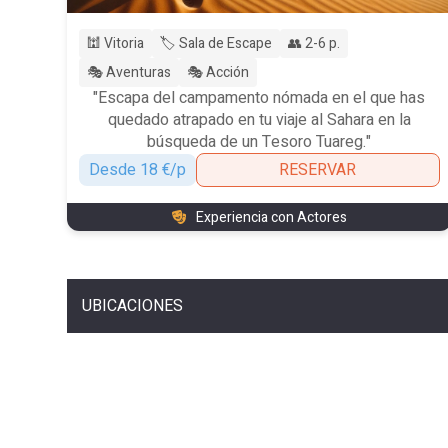
🕍 Vitoria
🏷️ Sala de Escape
👥 2-6 p.
🎭 Aventuras
🎭 Acción
"Escapa del campamento nómada en el que has
quedado atrapado en tu viaje al Sahara en la
búsqueda de un Tesoro Tuareg."
Desde 18 €/p
RESERVAR
Experiencia con Actores
UBICACIONES