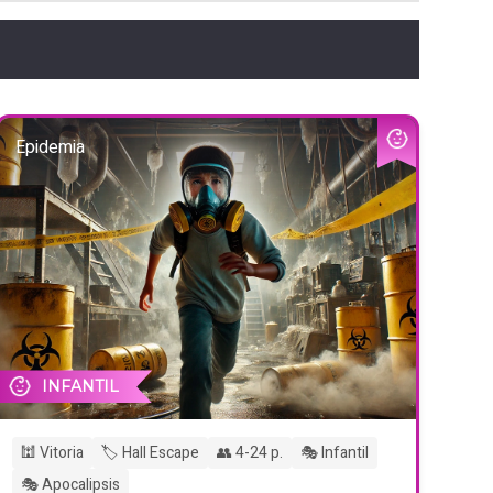
Epidemia
INFANTIL
🕍 Vitoria
🏷️ Hall Escape
👥 4-24 p.
🎭 Infantil
🎭 Apocalipsis