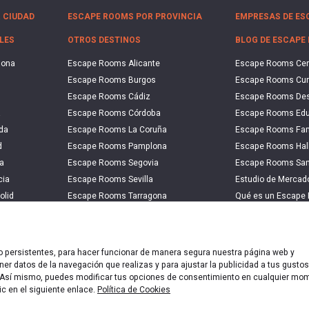
 CIUDAD
ESCAPE ROOMS POR PROVINCIA
EMPRESAS DE ES
LES
OTROS DESTINOS
BLOG DE ESCAPE
lona
Escape Rooms Alicante
Escape Rooms Ce
Escape Rooms Burgos
Escape Rooms Cu
Escape Rooms Cádiz
Escape Rooms De
a
Escape Rooms Córdoba
Escape Rooms Edu
da
Escape Rooms La Coruña
Escape Rooms Fam
d
Escape Rooms Pamplona
Escape Rooms Hal
a
Escape Rooms Segovia
Escape Rooms San
cia
Escape Rooms Sevilla
Estudio de Merca
olid
Escape Rooms Tarragona
Qué es un Escape
a
Escape Rooms Zaragoza
Qué es un Hall Es
 o persistentes, para hacer funcionar de manera segura nuestra página web y
de privacidad
|
Política de Cookies
|
Aviso legal
|
Escape Rooms 
er datos de la navegación que realizas y para ajustar la publicidad a tus gustos
n. Así mismo, puedes modificar tus opciones de consentimiento en cualquier mo
pyright © 2020-2026 EscapeUp | Todos los derechos reservad
ic en el siguiente enlace.
Política de Cookies