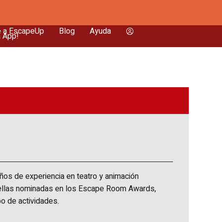
e a EscapeUp
Blog
Ayuda
a App!
os de experiencia en teatro y animación
de ellas nominadas en los Escape Room Awards,
o de actividades.