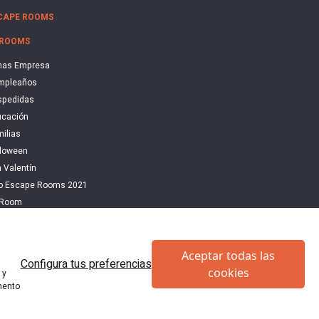
CAPE ROOMS
 ROOMS
nas Empresa
mpleaños
spedidas
cación
ilias
loween
 Valentín
do Escape Rooms 2021
 Room
cape
Aceptar todas las
Configura tus preferencias
en España
cookies
 y
mento
os.