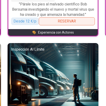
"Párale los pies al malvado científico Bob
Bersumai investigando el nuevo y mortal virus que
ha creado y que amenaza la humanidad."
Desde 12 €/p
RESERVAR
Experiencia con Actores
Inspección Al Límite