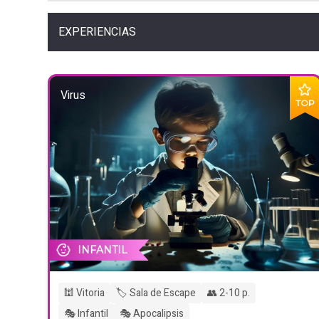
EXPERIENCIAS
Virus
TOP
INFANTIL
🕍 Vitoria
🏷️ Sala de Escape
👥 2-10 p.
🎭 Infantil
🎭 Apocalipsis