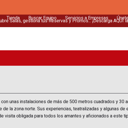
Tienda
Buscar Equipo
Servicios a Empresas
Únet
bre Salas, gestiona tus Reservas y Promos... ¡Descarga AQUÍ l
 con unas instalaciones de más de 500 metros cuadrados y 30 añ
nte de la zona norte. Sus experiencias, teatralizadas y algunas 
 visita obligada para todos los amantes y aficionados a este tip