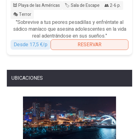
🕍 Playa de las Américas
🏷️ Sala de Escape
👥 2-6 p.
🎭 Terror
"Sobrevive a tus peores pesadillas y enfréntate al
sádico maníaco que asesina adolescentes en la vida
real adentrándose en sus sueños."
Desde 17,5 €/p
RESERVAR
UBICACIONES