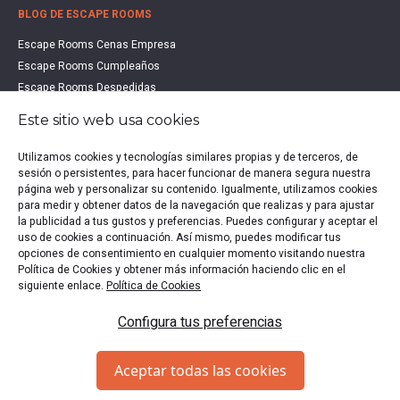
BLOG DE ESCAPE ROOMS
Escape Rooms Cenas Empresa
Escape Rooms Cumpleaños
Escape Rooms Despedidas
Escape Rooms Educación
Este sitio web usa cookies
Escape Rooms Familias
Escape Rooms Halloween
Utilizamos cookies y tecnologías similares propias y de terceros, de
Escape Rooms San Valentín
sesión o persistentes, para hacer funcionar de manera segura nuestra
página web y personalizar su contenido. Igualmente, utilizamos cookies
Estudio de Mercado Escape Rooms 2021
para medir y obtener datos de la navegación que realizas y para ajustar
Qué es un Escape Room
la publicidad a tus gustos y preferencias. Puedes configurar y aceptar el
Qué es un Hall Escape
uso de cookies a continuación. Así mismo, puedes modificar tus
opciones de consentimiento en cualquier momento visitando nuestra
Política de Cookies y obtener más información haciendo clic en el
siguiente enlace.
Política de Cookies
Política de privacidad
|
Política de Cookies
|
Aviso legal
|
Configura tus preferencias
Escape Rooms en España
Copyright © 2020-2026 EscapeUp | Todos los derechos
Aceptar todas las cookies
reservados.