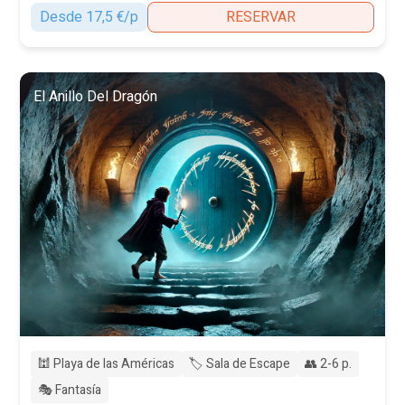
Desde 17,5 €/p
RESERVAR
El Anillo Del Dragón
🕍 Playa de las Américas
🏷️ Sala de Escape
👥 2-6 p.
🎭 Fantasía