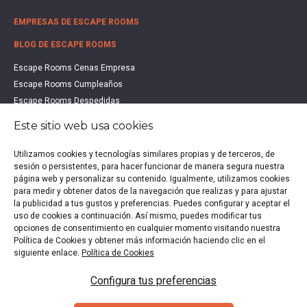
EMPRESAS DE ESCAPE ROOMS
BLOG DE ESCAPE ROOMS
Escape Rooms Cenas Empresa
Escape Rooms Cumpleaños
Escape Rooms Despedidas
Escape Rooms Educación
Este sitio web usa cookies
Escape Rooms Familias
Escape Rooms Halloween
Utilizamos cookies y tecnologías similares propias y de terceros, de
Escape Rooms San Valentín
sesión o persistentes, para hacer funcionar de manera segura nuestra
página web y personalizar su contenido. Igualmente, utilizamos cookies
Estudio de Mercado Escape Rooms 2021
para medir y obtener datos de la navegación que realizas y para ajustar
Qué es un Escape Room
la publicidad a tus gustos y preferencias. Puedes configurar y aceptar el
Qué es un Hall Escape
uso de cookies a continuación. Así mismo, puedes modificar tus
opciones de consentimiento en cualquier momento visitando nuestra
Política de Cookies y obtener más información haciendo clic en el
siguiente enlace.
Política de Cookies
Política de privacidad
|
Política de Cookies
|
Aviso legal
|
Configura tus preferencias
Escape Rooms en España