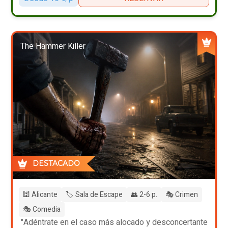
The Hammer Killer
DESTACADO
🕍 Alicante
🏷️ Sala de Escape
👥 2-6 p.
🎭 Crimen
🎭 Comedia
"Adéntrate en el caso más alocado y desconcertante