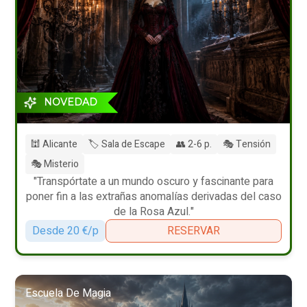
NOVEDAD
🕍 Alicante
🏷️ Sala de Escape
👥 2-6 p.
🎭 Tensión
🎭 Misterio
"Transpórtate a un mundo oscuro y fascinante para
poner fin a las extrañas anomalías derivadas del caso
de la Rosa Azul."
Desde 20 €/p
RESERVAR
Escuela De Magia