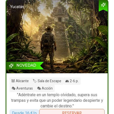
Yucatán
NOVEDAD
🕍 Alicante
🏷️ Sala de Escape
👥 2-6 p.
🎭 Aventuras
🎭 Acción
"Adéntrate en un templo olvidado, supera sus
trampas y evita que un poder legendario despierte y
cambie el destino."
Desde 16 €/p
RESERVAR