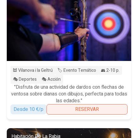
🕍 Vilanova i la Geltrú
🏷️ Evento Temático
👥 2-10 p.
🎭 Deportes
🎭 Acción
"Disfruta de una actividad de dardos con flechas de
ventosa sobre dianas con dibujos, perfecta para todas
las edades."
Desde 10 €/p
RESERVAR
Habitación De La Rabia