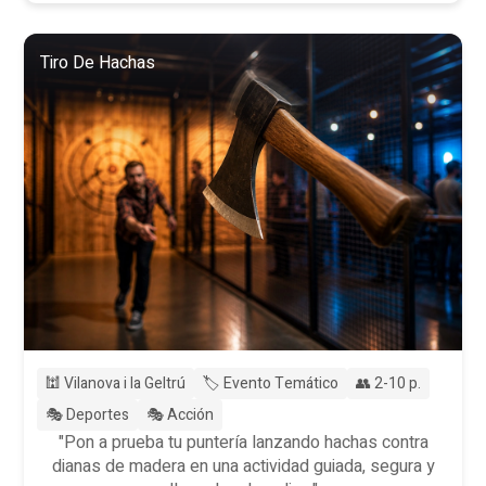
Tiro De Hachas
🕍 Vilanova i la Geltrú
🏷️ Evento Temático
👥 2-10 p.
🎭 Deportes
🎭 Acción
"Pon a prueba tu puntería lanzando hachas contra
dianas de madera en una actividad guiada, segura y