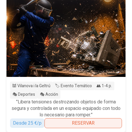
🕍 Vilanova i la Geltrú
🏷️ Evento Temático
👥 1-4 p.
🎭 Deportes
🎭 Acción
"Libera tensiones destrozando objetos de forma
segura y controlada en un espacio equipado con todo
lo necesario para romper."
Desde 25 €/p
RESERVAR