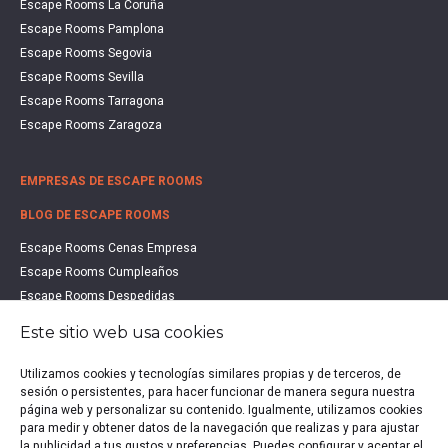
Escape Rooms La Coruña
Escape Rooms Pamplona
Escape Rooms Segovia
Escape Rooms Sevilla
Escape Rooms Tarragona
Escape Rooms Zaragoza
EMPRESAS DE ESCAPE ROOMS
BLOG DE ESCAPE ROOMS
Escape Rooms Cenas Empresa
Escape Rooms Cumpleaños
Escape Rooms Despedidas
Escape Rooms Educación
Este sitio web usa cookies
Escape Rooms Familias
Escape Rooms Halloween
Utilizamos cookies y tecnologías similares propias y de terceros, de
sesión o persistentes, para hacer funcionar de manera segura nuestra
Escape Rooms San Valentín
página web y personalizar su contenido. Igualmente, utilizamos cookies
Estudio de Mercado Escape Rooms 2021
para medir y obtener datos de la navegación que realizas y para ajustar
Qué es un Escape Room
la publicidad a tus gustos y preferencias. Puedes configurar y aceptar el