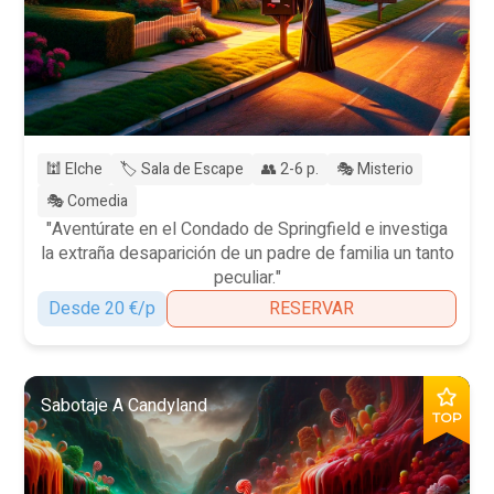
🕍 Elche
🏷️ Sala de Escape
👥 2-6 p.
🎭 Misterio
🎭 Comedia
"Aventúrate en el Condado de Springfield e investiga
la extraña desaparición de un padre de familia un tanto
peculiar."
Desde 20 €/p
RESERVAR
Sabotaje A Candyland
TOP