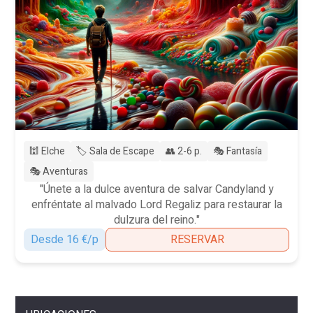
🕍 Elche
🏷️ Sala de Escape
👥 2-6 p.
🎭 Fantasía
🎭 Aventuras
"Únete a la dulce aventura de salvar Candyland y
enfréntate al malvado Lord Regaliz para restaurar la
dulzura del reino."
Desde 16 €/p
RESERVAR