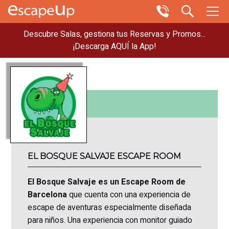
Descubre Salas, gestiona tus Reservas y Promos...
¡Descarga AQUÍ la App!
EL BOSQUE SALVAJE ESCAPE ROOM
El Bosque Salvaje es un Escape Room de
Barcelona
que cuenta con una experiencia de
escape de aventuras especialmente diseñada
para niños. Una experiencia con monitor guiado