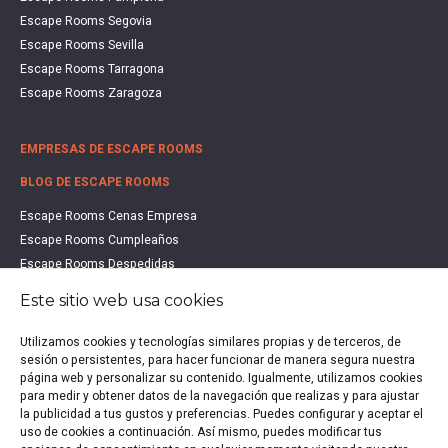
Escape Rooms Segovia
Escape Rooms Sevilla
Escape Rooms Tarragona
Escape Rooms Zaragoza
EMPRESAS DE ESCAPE ROOMS
BLOG DE ESCAPE ROOMS
Escape Rooms Cenas Empresa
Escape Rooms Cumpleaños
Escape Rooms Despedidas
Escape Rooms Educación
Este sitio web usa cookies
Escape Rooms Familias
Escape Rooms Halloween
Utilizamos cookies y tecnologías similares propias y de terceros, de
Escape Rooms San Valentín
sesión o persistentes, para hacer funcionar de manera segura nuestra
página web y personalizar su contenido. Igualmente, utilizamos cookies
Estudio de Mercado Escape Rooms 2021
para medir y obtener datos de la navegación que realizas y para ajustar
Qué es un Escape Room
la publicidad a tus gustos y preferencias. Puedes configurar y aceptar el
Qué es un Hall Escape
uso de cookies a continuación. Así mismo, puedes modificar tus