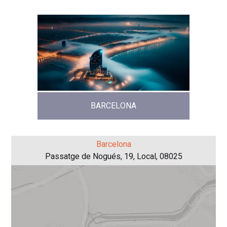
BARCELONA
Barcelona
Passatge de Nogués, 19, Local, 08025