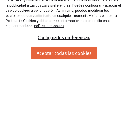
las opciones más acordes a tus necesidades.
para medir y obtener datos de la navegación que realizas y para ajustar
la publicidad a tus gustos y preferencias. Puedes configurar y aceptar el
uso de cookies a continuación. Así mismo, puedes modificar tus
opciones de consentimiento en cualquier momento visitando nuestra
Política de Cookies y obtener más información haciendo clic en el
siguiente enlace.
Política de Cookies
SUSCRÍBETE
Configura tus preferencias
¿Quieres estar al tanto de nuestras ofertas y novedades?
¡Suscríbete a la Newsletter!
Aceptar todas las cookies
Acepto los
términos y condiciones
Enviar
MÁS ALLÁ DE ESCAPEUP
info@escapeup.es
623212318