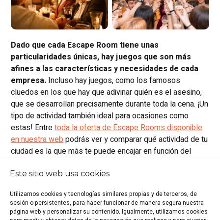
Dado que cada Escape Room tiene unas
particularidades únicas, hay juegos que son más
afines a las características y necesidades de cada
empresa.
Incluso hay juegos, como los famosos
cluedos en los que hay que adivinar quién es el asesino,
que se desarrollan precisamente durante toda la cena. ¡Un
tipo de actividad también ideal para ocasiones como
estas! Entre
toda la oferta de Escape Rooms disponible
en nuestra web
podrás ver y comparar qué actividad de tu
ciudad es la que más te puede encajar en función del
número de asistentes, preferencias o, incluso, afinidad
con el sector de la empresa. Y
si buscas algo más
Este sitio web usa cookies
específico o simplemente quieres despreocuparte
Utilizamos cookies y tecnologías similares propias y de terceros, de
de la organización del evento, puedes escribirnos o
sesión o persistentes, para hacer funcionar de manera segura nuestra
llamarnos y nosotros lo haremos por ti
ofreciéndote
página web y personalizar su contenido. Igualmente, utilizamos cookies