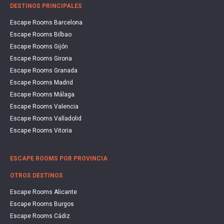
DESTINOS PRINCIPALES
Escape Rooms Barcelona
Escape Rooms Bilbao
Escape Rooms Gijón
Escape Rooms Girona
Escape Rooms Granada
Escape Rooms Madrid
Escape Rooms Málaga
Escape Rooms Valencia
Escape Rooms Valladolid
Escape Rooms Vitoria
ESCAPE ROOMS POR PROVINCIA
OTROS DESTINOS
Escape Rooms Alicante
Escape Rooms Burgos
Escape Rooms Cádiz