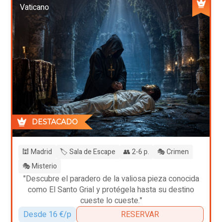
Vaticano
DESTACADO
🕍 Madrid
🏷️ Sala de Escape
👥 2-6 p.
🎭 Crimen
🎭 Misterio
"Descubre el paradero de la valiosa pieza conocida
como El Santo Grial y protégela hasta su destino
cueste lo cueste."
Desde 16 €/p
RESERVAR