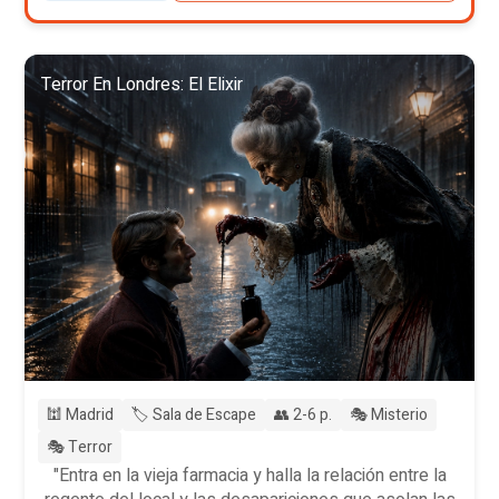
Terror En Londres: El Elixir
🕍 Madrid
🏷️ Sala de Escape
👥 2-6 p.
🎭 Misterio
🎭 Terror
"Entra en la vieja farmacia y halla la relación entre la