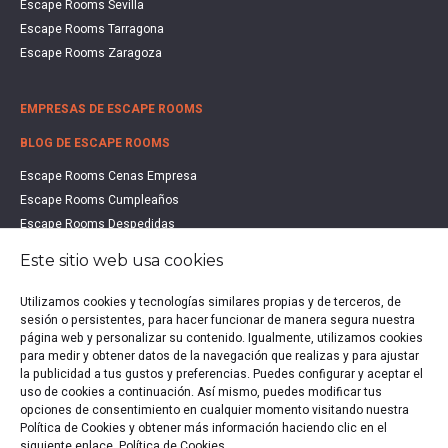
Escape Rooms Sevilla
Escape Rooms Tarragona
Escape Rooms Zaragoza
EMPRESAS DE ESCAPE ROOMS
BLOG DE ESCAPE ROOMS
Escape Rooms Cenas Empresa
Escape Rooms Cumpleaños
Escape Rooms Despedidas
Escape Rooms Educación
Este sitio web usa cookies
Escape Rooms Familias
Escape Rooms Halloween
Utilizamos cookies y tecnologías similares propias y de terceros, de
sesión o persistentes, para hacer funcionar de manera segura nuestra
Escape Rooms San Valentín
página web y personalizar su contenido. Igualmente, utilizamos cookies
Estudio de Mercado Escape Rooms 2021
para medir y obtener datos de la navegación que realizas y para ajustar
Qué es un Escape Room
la publicidad a tus gustos y preferencias. Puedes configurar y aceptar el
uso de cookies a continuación. Así mismo, puedes modificar tus
Qué es un Hall Escape
opciones de consentimiento en cualquier momento visitando nuestra
Política de Cookies y obtener más información haciendo clic en el
siguiente enlace.
Política de Cookies