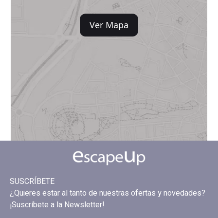
Ver Mapa
SUSCRÍBETE
¿Quieres estar al tanto de nuestras ofertas y novedades?
¡Suscríbete a la Newsletter!