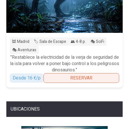
🕍 Madrid
🏷️ Sala de Escape
👥 4-8 p.
🎭 SciFi
🎭 Aventuras
"Restablece la electricidad de la verja de seguridad de
la isla para volver a poner bajo control a los peligrosos
dinosaurios."
Desde 16 €/p
RESERVAR
UBICACIONES