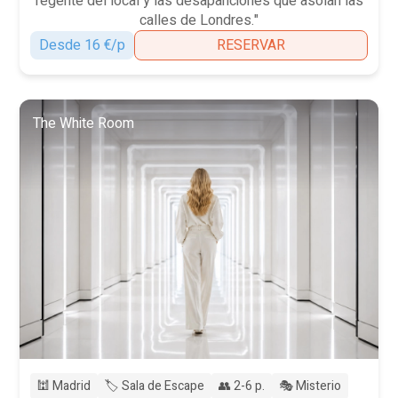
regente del local y las desapariciones que asolan las
calles de Londres."
Desde 16 €/p
RESERVAR
The White Room
🕍 Madrid
🏷️ Sala de Escape
👥 2-6 p.
🎭 Misterio