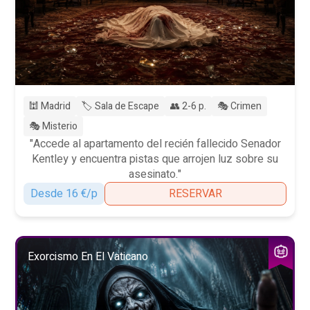
🕍 Madrid
🏷️ Sala de Escape
👥 2-6 p.
🎭 Crimen
🎭 Misterio
"Accede al apartamento del recién fallecido Senador
Kentley y encuentra pistas que arrojen luz sobre su
asesinato."
Desde 16 €/p
RESERVAR
Exorcismo En El Vaticano