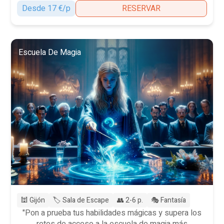
Desde 17 €/p
RESERVAR
Escuela De Magia
🕍 Gijón
🏷️ Sala de Escape
👥 2-6 p.
🎭 Fantasía
"Pon a prueba tus habilidades mágicas y supera los