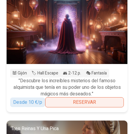
🕍 Gijón
🏷️ Hall Escape
👥 2-12 p.
🎭 Fantasía
"Descubre los increíbles misterios del famoso
alquimista que tenía en su poder uno de los objetos
mágicos más deseados."
Desde 10 €/p
RESERVAR
Tres Reinas Y Una Pica