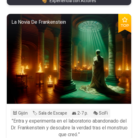
Experiencia con Actores
La Novia De Frankenstein
TOP
🕍 Gijón
🏷️ Sala de Escape
👥 2-7 p.
🎭 SciFi
"Entra y experimenta en el laboratorio abandonado del
Dr. Frankenstein y descubre la verdad tras el monstruo
que creó."