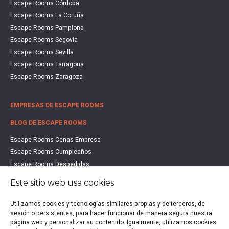
Escape Rooms Córdoba
Escape Rooms La Coruña
Escape Rooms Pamplona
Escape Rooms Segovia
Escape Rooms Sevilla
Escape Rooms Tarragona
Escape Rooms Zaragoza
EMPRESAS DE ESCAPE ROOMS
BLOG DE ESCAPE ROOMS
Escape Rooms Cenas Empresa
Escape Rooms Cumpleaños
Escape Rooms Despedidas
Escape Rooms Educación
Este sitio web usa cookies
Escape Rooms Familias
Escape Rooms Halloween
Utilizamos cookies y tecnologías similares propias y de terceros, de
sesión o persistentes, para hacer funcionar de manera segura nuestra
Escape Rooms San Valentín
página web y personalizar su contenido. Igualmente, utilizamos cookies
Estudio de Mercado Escape Rooms 2021