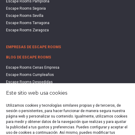
Escape Rooms Pamplona
Escape Rooms Segovia
Escape Rooms Sevilla
Escape Rooms Tarragona
Escape Rooms Zaragoza
EMPRESAS DE ESCAPE ROOMS
BLOG DE ESCAPE ROOMS
Escape Rooms Cenas Empresa
Escape Rooms Cumpleaños
Escape Rooms Despedidas
Escape Rooms Educación
Este sitio web usa cookies
Escape Rooms Familias
Escape Rooms Halloween
Utilizamos cookies y tecnologías similares propias y de terceros, de
Escape Rooms San Valentín
sesión o persistentes, para hacer funcionar de manera segura nuestra
página web y personalizar su contenido. Igualmente, utilizamos cookies
Estudio de Mercado Escape Rooms 2021
para medir y obtener datos de la navegación que realizas y para ajustar
Qué es un Escape Room
la publicidad a tus gustos y preferencias. Puedes configurar y aceptar el
Qué es un Hall Escape
uso de cookies a continuación. Así mismo, puedes modificar tus