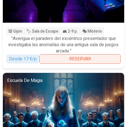
🕍 Gijón
🏷️ Sala de Escape
👥 2-9 p.
🎭 Misterio
"Averigua el paradero del excéntrico presentador que
investigaba las anomalías de una antigua sala de juegos
arcade."
Desde 17 €/p
RESERVAR
Escuela De Magia