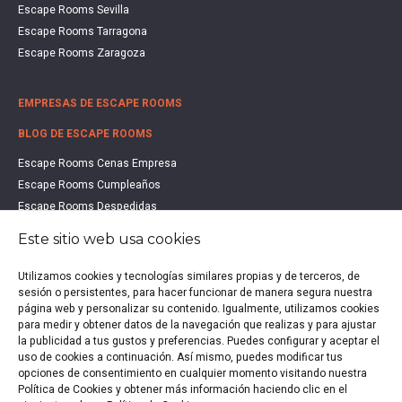
Escape Rooms Sevilla
Escape Rooms Tarragona
Escape Rooms Zaragoza
EMPRESAS DE ESCAPE ROOMS
BLOG DE ESCAPE ROOMS
Escape Rooms Cenas Empresa
Escape Rooms Cumpleaños
Escape Rooms Despedidas
Escape Rooms Educación
Este sitio web usa cookies
Escape Rooms Familias
Escape Rooms Halloween
Utilizamos cookies y tecnologías similares propias y de terceros, de
sesión o persistentes, para hacer funcionar de manera segura nuestra
Escape Rooms San Valentín
página web y personalizar su contenido. Igualmente, utilizamos cookies
Estudio de Mercado Escape Rooms 2021
para medir y obtener datos de la navegación que realizas y para ajustar
Qué es un Escape Room
la publicidad a tus gustos y preferencias. Puedes configurar y aceptar el
uso de cookies a continuación. Así mismo, puedes modificar tus
Qué es un Hall Escape
opciones de consentimiento en cualquier momento visitando nuestra
Política de Cookies y obtener más información haciendo clic en el