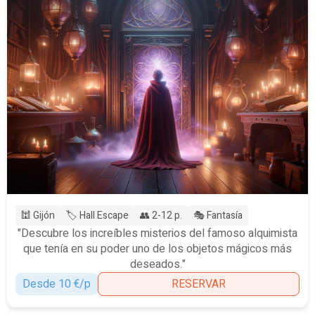
🕍 Gijón
🏷️ Hall Escape
👥 2-12 p.
🎭 Fantasía
"Descubre los increíbles misterios del famoso alquimista
que tenía en su poder uno de los objetos mágicos más
deseados."
Desde 10 €/p
RESERVAR