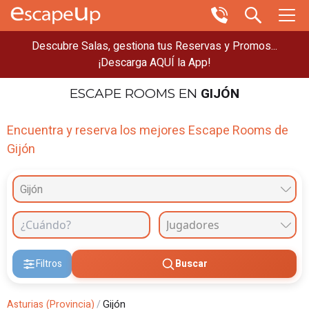
Descubre Salas, gestiona tus Reservas y Promos...
¡Descarga AQUÍ la App!
GIJÓN
ESCAPE ROOMS
EN
Encuentra y reserva los mejores Escape Rooms de
Gijón
Gijón
Filtros
Buscar
Asturias (Provincia)
/
Gijón