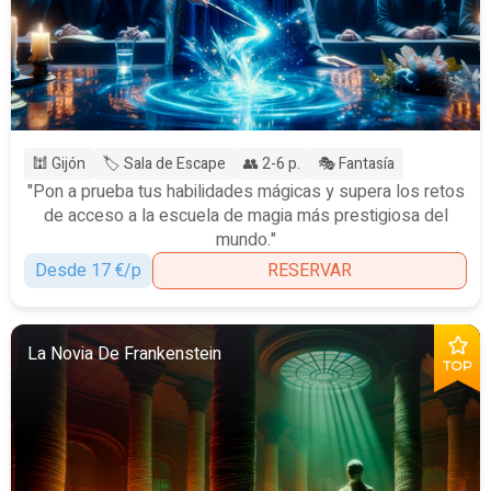
🕍 Gijón
🏷️ Sala de Escape
👥 2-6 p.
🎭 Fantasía
"Pon a prueba tus habilidades mágicas y supera los retos
de acceso a la escuela de magia más prestigiosa del
mundo."
Desde 17 €/p
RESERVAR
La Novia De Frankenstein
TOP