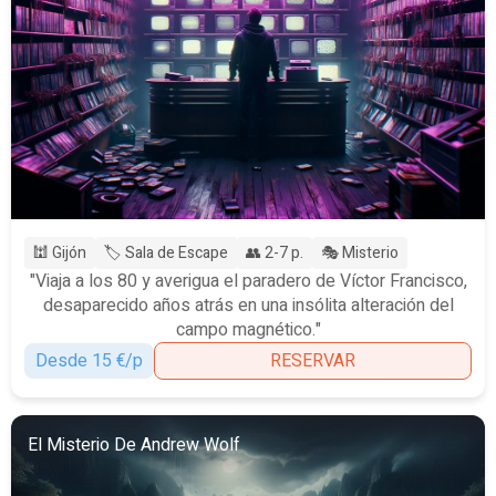
🕍 Gijón
🏷️ Sala de Escape
👥 2-7 p.
🎭 Misterio
"Viaja a los 80 y averigua el paradero de Víctor Francisco,
desaparecido años atrás en una insólita alteración del
campo magnético."
Desde 15 €/p
RESERVAR
El Misterio De Andrew Wolf