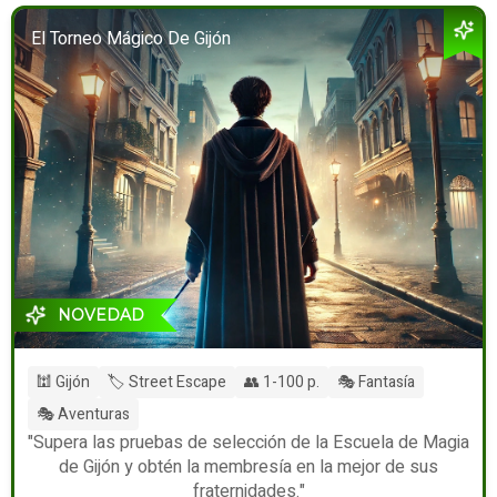
El Torneo Mágico De Gijón
NOVEDAD
🕍 Gijón
🏷️ Street Escape
👥 1-100 p.
🎭 Fantasía
🎭 Aventuras
"Supera las pruebas de selección de la Escuela de Magia
de Gijón y obtén la membresía en la mejor de sus
fraternidades."