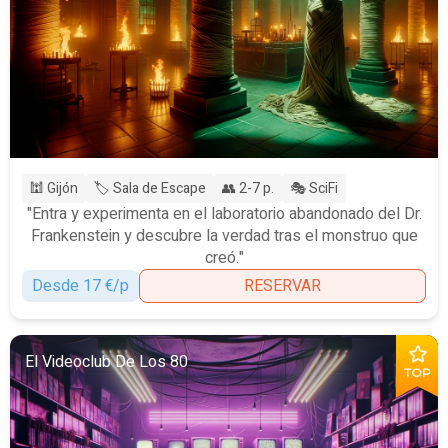
🕍 Gijón
🏷️ Sala de Escape
👥 2-7 p.
🎭 SciFi
"Entra y experimenta en el laboratorio abandonado del Dr.
Frankenstein y descubre la verdad tras el monstruo que
creó."
Desde 17 €/p
RESERVAR
El Videoclub De Los 80
TOP