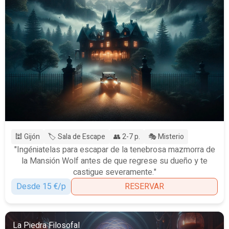
🕍 Gijón
🏷️ Sala de Escape
👥 2-7 p.
🎭 Misterio
"Ingéniatelas para escapar de la tenebrosa mazmorra de
la Mansión Wolf antes de que regrese su dueño y te
castigue severamente."
Desde 15 €/p
RESERVAR
La Piedra Filosofal