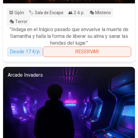
🕍 Gijón
🏷️ Sala de Escape
👥 2-6 p.
🎭 Misterio
🎭 Terror
"Indaga en el trágico pasado que envuelve la muerte de
Samantha y halla la forma de liberar su alma y sanar las
heridas del lugar."
Desde 17 €/p
RESERVAR
Arcade Invaders