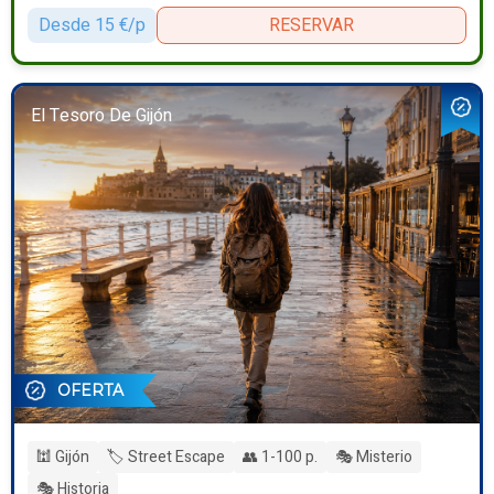
Desde 15 €/p
RESERVAR
El Tesoro De Gijón
OFERTA
🕍 Gijón
🏷️ Street Escape
👥 1-100 p.
🎭 Misterio
🎭 Historia