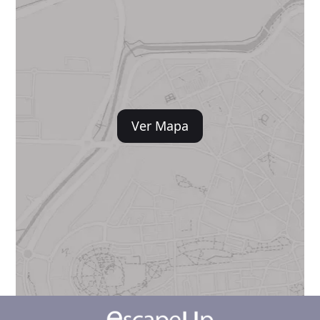
Ver Mapa