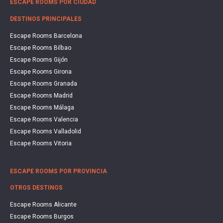
ESCAPE ROOMS POR CIUDAD
DESTINOS PRINCIPALES
Escape Rooms Barcelona
Escape Rooms Bilbao
Escape Rooms Gijón
Escape Rooms Girona
Escape Rooms Granada
Escape Rooms Madrid
Escape Rooms Málaga
Escape Rooms Valencia
Escape Rooms Valladolid
Escape Rooms Vitoria
ESCAPE ROOMS POR PROVINCIA
OTROS DESTINOS
Escape Rooms Alicante
Escape Rooms Burgos