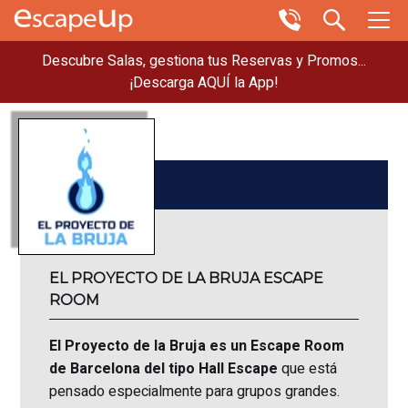
Descubre Salas, gestiona tus Reservas y Promos...
¡Descarga AQUÍ la App!
EL PROYECTO DE LA BRUJA ESCAPE
ROOM
El Proyecto de la Bruja es un Escape Room
de Barcelona del tipo Hall Escape
que está
pensado especialmente para grupos grandes.