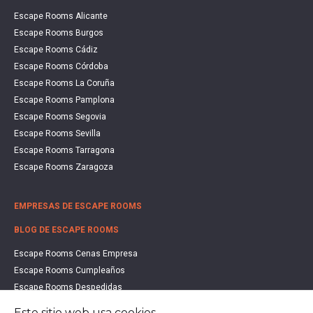
Escape Rooms Alicante
Escape Rooms Burgos
Escape Rooms Cádiz
Escape Rooms Córdoba
Escape Rooms La Coruña
Escape Rooms Pamplona
Escape Rooms Segovia
Escape Rooms Sevilla
Escape Rooms Tarragona
Escape Rooms Zaragoza
EMPRESAS DE ESCAPE ROOMS
BLOG DE ESCAPE ROOMS
Escape Rooms Cenas Empresa
Escape Rooms Cumpleaños
Escape Rooms Despedidas
Escape Rooms Educación
Este sitio web usa cookies