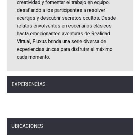
creatividad y fomentar el trabajo en equipo,
desafiando a los participantes a resolver
acertijos y descubrir secretos ocultos. Desde
relatos envolventes en escenarios clásicos
hasta emocionantes aventuras de Realidad
Virtual, Fluxus brinda una serie diversa de
experiencias únicas para disfrutar al máximo
cada momento.
EXPERIENCIAS
UBICACIONES