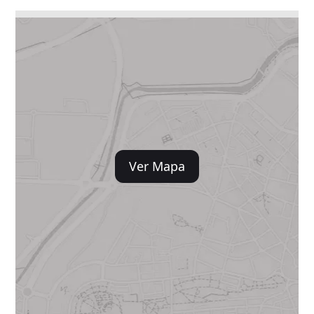
Ver Mapa