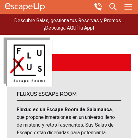
Descubre Salas, gestiona tus Reservas y Promos...
¡Descarga AQUÍ la App!
FLUXUS ESCAPE ROOM
Fluxus es un Escape Room de Salamanca
,
que propone inmersiones en un universo lleno
de misterio y retos fascinantes. Sus Salas de
Escape están diseñadas para potenciar la