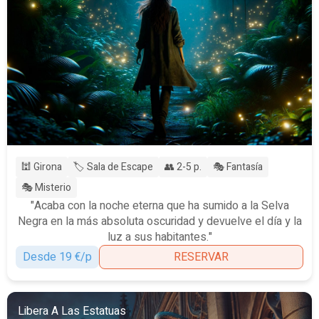
🕍 Girona
🏷️ Sala de Escape
👥 2-5 p.
🎭 Fantasía
🎭 Misterio
"Acaba con la noche eterna que ha sumido a la Selva
Negra en la más absoluta oscuridad y devuelve el día y la
luz a sus habitantes."
Desde 19 €/p
RESERVAR
Libera A Las Estatuas