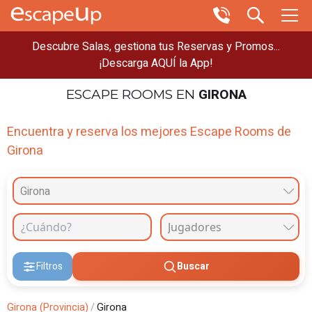
Descubre Salas, gestiona tus Reservas y Promos...
¡Descarga AQUÍ la App!
GIRONA
ESCAPE ROOMS
EN
Encuentra y reserva los mejores Escape Rooms de
Girona
Girona
Filtros
Buscar
Girona (Provincia)
/
Girona