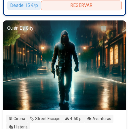
Desde 15 €/p
RESERVAR
Quién Es City
🕍 Girona
🏷️ Street Escape
👥 4-50 p.
🎭 Aventuras
🎭 Historia