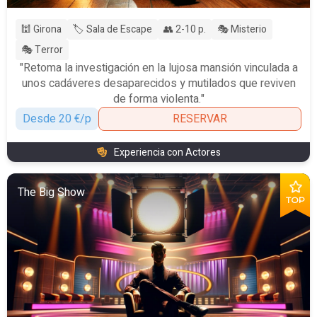
🕍 Girona
🏷️ Sala de Escape
👥 2-10 p.
🎭 Misterio
🎭 Terror
"Retoma la investigación en la lujosa mansión vinculada a
unos cadáveres desaparecidos y mutilados que reviven
de forma violenta."
Desde 20 €/p
RESERVAR
Experiencia con Actores
The Big Show
TOP