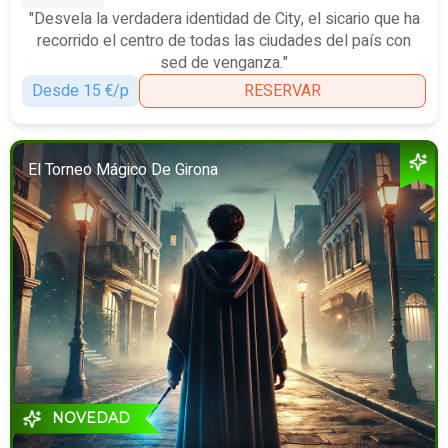
"Desvela la verdadera identidad de City, el sicario que ha
recorrido el centro de todas las ciudades del país con
sed de venganza."
Desde 15 €/p
RESERVAR
El Torneo Mágico De Girona
NOVEDAD