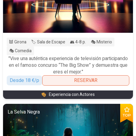
🕍 Girona
🏷️ Sala de Escape
👥 4-8 p.
🎭 Misterio
🎭 Comedia
"Vive una auténtica experiencia de televisión participando
en el famoso concurso “The Big Show” y demuestra que
eres el mejor."
Desde 18 €/p
RESERVAR
Experiencia con Actores
La Selva Negra
TOP