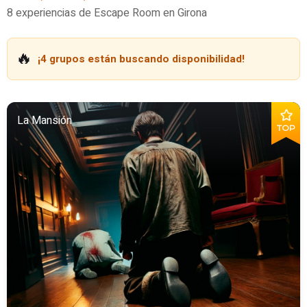
8 experiencias de Escape Room en Girona
🔥
¡4 grupos están buscando disponibilidad!
La Mansión
TOP