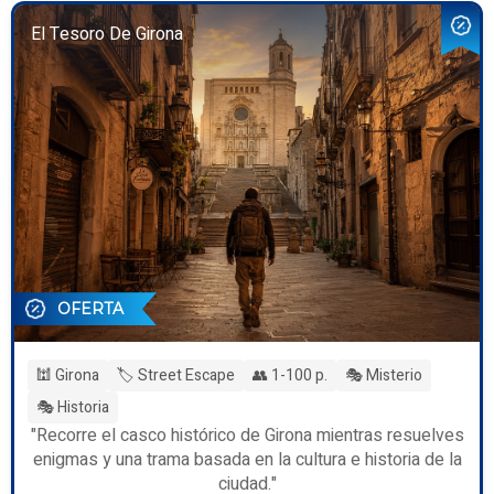
El Tesoro De Girona
OFERTA
🕍 Girona
🏷️ Street Escape
👥 1-100 p.
🎭 Misterio
🎭 Historia
"Recorre el casco histórico de Girona mientras resuelves
enigmas y una trama basada en la cultura e historia de la
ciudad."