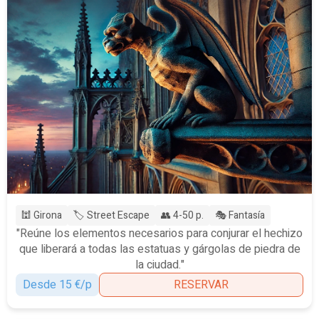
🕍 Girona
🏷️ Street Escape
👥 4-50 p.
🎭 Fantasía
"Reúne los elementos necesarios para conjurar el hechizo
que liberará a todas las estatuas y gárgolas de piedra de
la ciudad."
Desde 15 €/p
RESERVAR