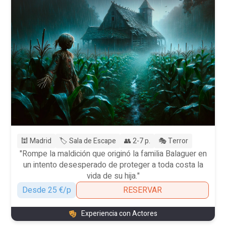
🕍 Madrid
🏷️ Sala de Escape
👥 2-7 p.
🎭 Terror
"Rompe la maldición que originó la familia Balaguer en
un intento desesperado de proteger a toda costa la
vida de su hija."
Desde 25 €/p
RESERVAR
Experiencia con Actores