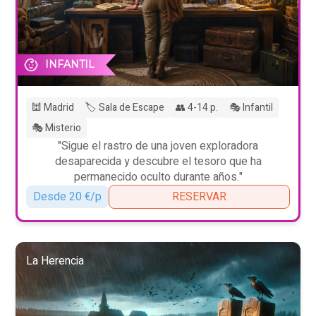
INFANTIL
🕍 Madrid
🏷️ Sala de Escape
👥 4-14 p.
🎭 Infantil
🎭 Misterio
"Sigue el rastro de una joven exploradora
desaparecida y descubre el tesoro que ha
permanecido oculto durante años."
Desde 20 €/p
RESERVAR
La Herencia