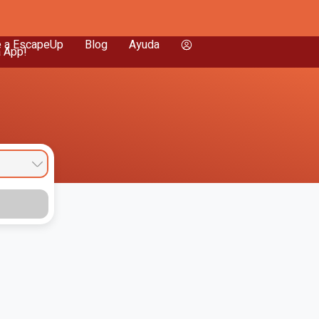
e a EscapeUp
Blog
Ayuda
a App!