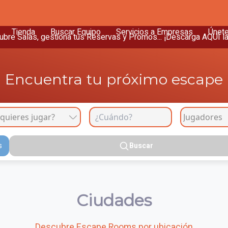
Tienda
Buscar Equipo
Servicios a Empresas
Únet
bre Salas, gestiona tus Reservas y Promos... ¡Descarga AQUÍ l
Encuentra tu próximo escape
s
Buscar
Ciudades
Descubre Escape Rooms por ubicación