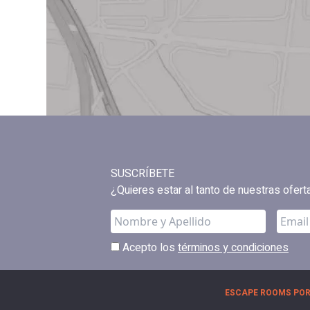
SUSCRÍBETE
¿Quieres estar al tanto de nuestras ofer
Acepto los
términos y condiciones
ESCAPE ROOMS POR