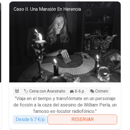
Caso II. Una Mansión En Herencia
🕍
🏷️ Cena con Asesinato
👥 6-6 p.
🎭 Crimen
"Viaja en el tiempo y transfórmate en un personaje
de ficción a la caza del asesino de William Perla, un
famoso ex-locutor radiofónico."
Desde 6.7 €/p
RESERVAR