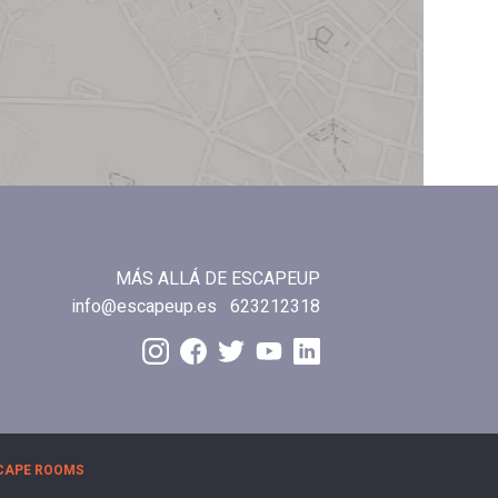
MÁS ALLÁ DE ESCAPEUP
info@escapeup.es
623212318
CAPE ROOMS