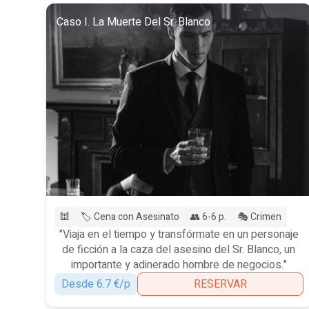
Caso I. La Muerte Del Sr. Blanco
🕍
🏷️ Cena con Asesinato
👥 6-6 p.
🎭 Crimen
"Viaja en el tiempo y transfórmate en un personaje
de ficción a la caza del asesino del Sr. Blanco, un
importante y adinerado hombre de negocios."
Desde 6.7 €/p
RESERVAR