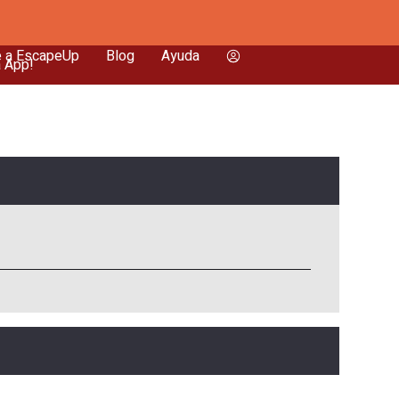
e a EscapeUp
Blog
Ayuda
a App!