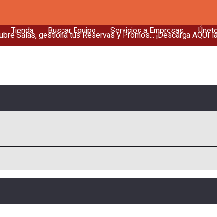
Tienda
Buscar Equipo
Servicios a Empresas
Únet
bre Salas, gestiona tus Reservas y Promos... ¡Descarga AQUÍ l