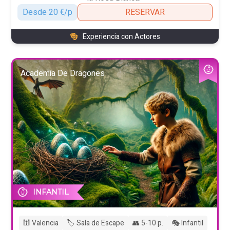
Desde 20 €/p
RESERVAR
Experiencia con Actores
Academia De Dragones
INFANTIL
🕍 Valencia
🏷️ Sala de Escape
👥 5-10 p.
🎭 Infantil