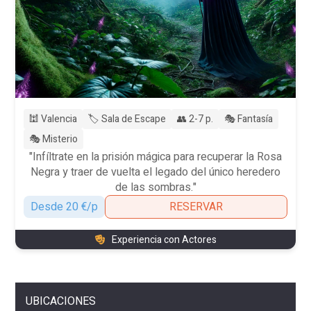
🕍 Valencia
🏷️ Sala de Escape
👥 2-7 p.
🎭 Fantasía
🎭 Misterio
"Infíltrate en la prisión mágica para recuperar la Rosa
Negra y traer de vuelta el legado del único heredero
de las sombras."
Desde 20 €/p
RESERVAR
Experiencia con Actores
UBICACIONES