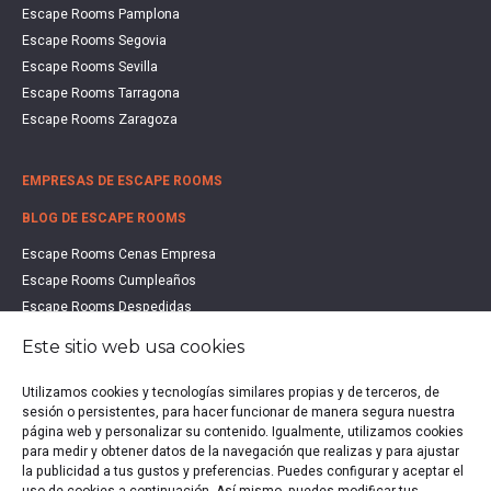
Escape Rooms Pamplona
Escape Rooms Segovia
Escape Rooms Sevilla
Escape Rooms Tarragona
Escape Rooms Zaragoza
EMPRESAS DE ESCAPE ROOMS
BLOG DE ESCAPE ROOMS
Escape Rooms Cenas Empresa
Escape Rooms Cumpleaños
Escape Rooms Despedidas
Escape Rooms Educación
Este sitio web usa cookies
Escape Rooms Familias
Escape Rooms Halloween
Utilizamos cookies y tecnologías similares propias y de terceros, de
sesión o persistentes, para hacer funcionar de manera segura nuestra
Escape Rooms San Valentín
página web y personalizar su contenido. Igualmente, utilizamos cookies
Estudio de Mercado Escape Rooms 2021
para medir y obtener datos de la navegación que realizas y para ajustar
Qué es un Escape Room
la publicidad a tus gustos y preferencias. Puedes configurar y aceptar el