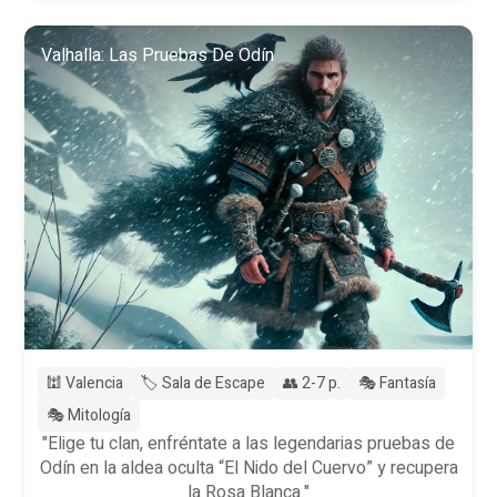
Valhalla: Las Pruebas De Odín
🕍 Valencia
🏷️ Sala de Escape
👥 2-7 p.
🎭 Fantasía
🎭 Mitología
"Elige tu clan, enfréntate a las legendarias pruebas de
Odín en la aldea oculta “El Nido del Cuervo” y recupera
la Rosa Blanca."