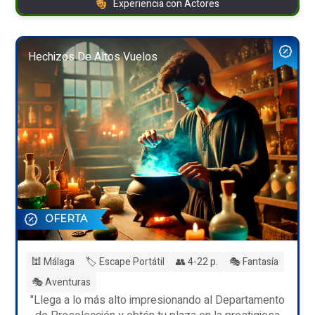
Experiencia con Actores
Hechizos De Altos Vuelos
OFERTA
🕍 Málaga
🏷️ Escape Portátil
👥 4-22 p.
🎭 Fantasía
🎭 Aventuras
"Llega a lo más alto impresionando al Departamento