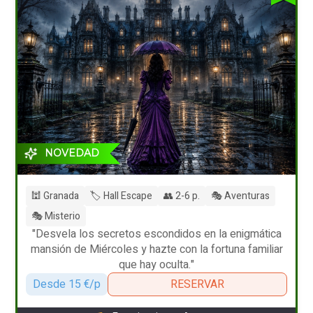
NOVEDAD
🕍 Granada
🏷️ Hall Escape
👥 2-6 p.
🎭 Aventuras
🎭 Misterio
"Desvela los secretos escondidos en la enigmática
mansión de Miércoles y hazte con la fortuna familiar
que hay oculta."
Desde 15 €/p
RESERVAR