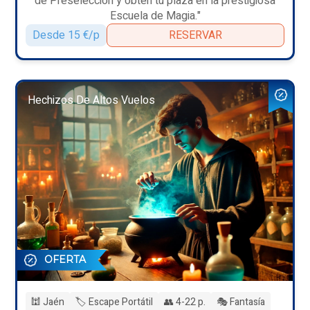
de Preselección y obtén tu plaza en la prestigiosa
Escuela de Magia."
Desde 15 €/p
RESERVAR
Hechizos De Altos Vuelos
OFERTA
🕍 Jaén
🏷️ Escape Portátil
👥 4-22 p.
🎭 Fantasía