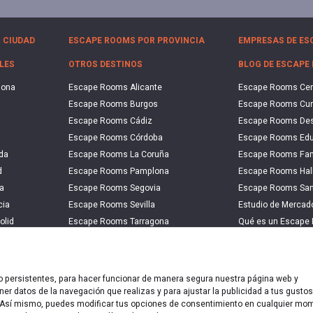
 CIUDAD
ESCAPE ROOMS POR PROVINCIA
EMPRESAS DE ES
LES
OTROS DESTINOS
BLOG DE ESCAPE
lona
Escape Rooms Alicante
Escape Rooms Ce
Escape Rooms Burgos
Escape Rooms Cu
Escape Rooms Cádiz
Escape Rooms De
a
Escape Rooms Córdoba
Escape Rooms Edu
da
Escape Rooms La Coruña
Escape Rooms Fam
d
Escape Rooms Pamplona
Escape Rooms Hal
a
Escape Rooms Segovia
Escape Rooms San
cia
Escape Rooms Sevilla
Estudio de Merca
olid
Escape Rooms Tarragona
Qué es un Escape
a
Escape Rooms Zaragoza
Qué es un Hall Es
 o persistentes, para hacer funcionar de manera segura nuestra página web y
de privacidad
|
Política de Cookies
|
Aviso legal
|
Escape Rooms 
er datos de la navegación que realizas y para ajustar la publicidad a tus gustos
n. Así mismo, puedes modificar tus opciones de consentimiento en cualquier mo