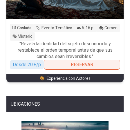
🕍 Coslada
🏷️ Evento Temático
👥 6-16 p.
🎭 Crimen
🎭 Misterio
"Revela la identidad del sujeto desconocido y
restablece el orden temporal antes de que sus
cambios sean irreversibles."
Desde 20 €/p
RESERVAR
Experiencia con Actores
UBICACIONES