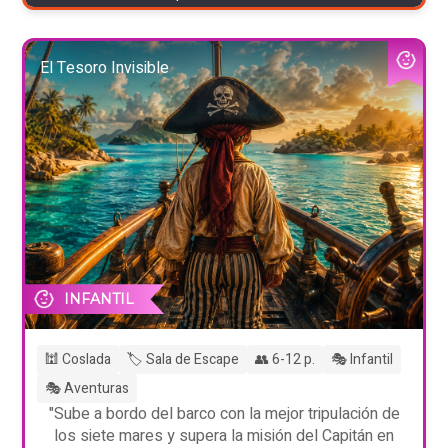
El Tesoro Invisible
INFANTIL
🕍 Coslada
🏷️ Sala de Escape
👥 6-12 p.
🎭 Infantil
🎭 Aventuras
"Sube a bordo del barco con la mejor tripulación de
los siete mares y supera la misión del Capitán en