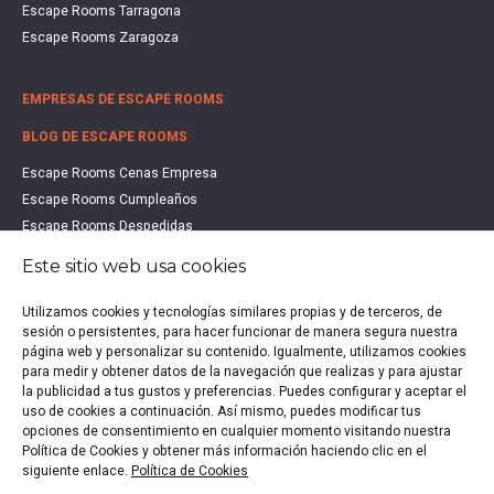
Escape Rooms Tarragona
Escape Rooms Zaragoza
EMPRESAS DE ESCAPE ROOMS
BLOG DE ESCAPE ROOMS
Escape Rooms Cenas Empresa
Escape Rooms Cumpleaños
Escape Rooms Despedidas
Escape Rooms Educación
Este sitio web usa cookies
Escape Rooms Familias
Escape Rooms Halloween
Utilizamos cookies y tecnologías similares propias y de terceros, de
sesión o persistentes, para hacer funcionar de manera segura nuestra
Escape Rooms San Valentín
página web y personalizar su contenido. Igualmente, utilizamos cookies
Estudio de Mercado Escape Rooms 2021
para medir y obtener datos de la navegación que realizas y para ajustar
Qué es un Escape Room
la publicidad a tus gustos y preferencias. Puedes configurar y aceptar el
uso de cookies a continuación. Así mismo, puedes modificar tus
Qué es un Hall Escape
opciones de consentimiento en cualquier momento visitando nuestra
Política de Cookies y obtener más información haciendo clic en el
siguiente enlace.
Política de Cookies