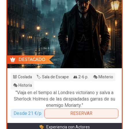
DESTACADO
🕍 Coslada
🏷️ Sala de Escape
👥 2-6 p.
🎭 Misterio
🎭 Historia
"Viaja en el tiempo al Londres victoriano y salva a
Sherlock Holmes de las despiadadas garras de su
enemigo Moriarty."
Desde 21 €/p
RESERVAR
Experiencia con Actores