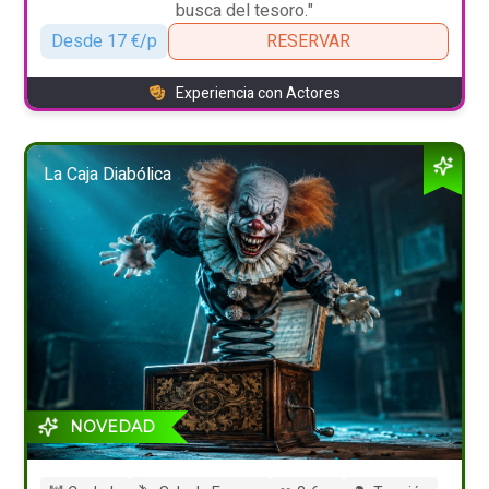
busca del tesoro."
Desde 17 €/p
RESERVAR
Experiencia con Actores
La Caja Diabólica
NOVEDAD