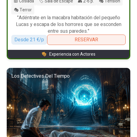
🕍 Coslada
🏷️ Sala de Escape
👥 2-6 p.
🎭 Tensión
🎭 Terror
"Adéntrate en la macabra habitación del pequeño
Lucas y escapa de los horrores que se esconden
entre sus paredes."
Desde 21 €/p
RESERVAR
Experiencia con Actores
Los Detectives Del Tiempo