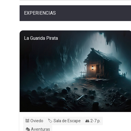
EXPERIENCIAS
La Guarida Pirata
🕍 Oviedo
🏷️ Sala de Escape
👥 2-7 p.
🎭 Aventuras