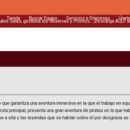
Tienda
Buscar Equipo
Servicios a Empresas
Únet
bre Salas, gestiona tus Reservas y Promos... ¡Descarga AQUÍ l
o
que garantiza una aventura inmersiva en la que el trabajo en equi
uesta principal, presenta una gran aventura de piratas en la que 
ese a ella y las leyendas que se hablan sobre él por desgracia se 