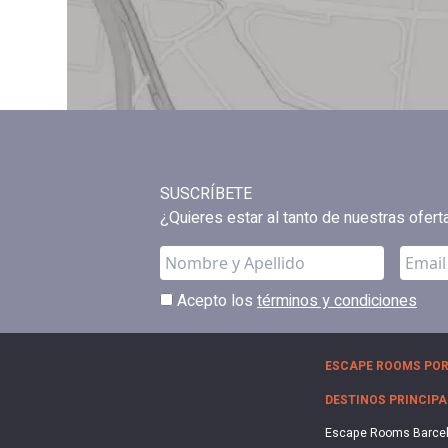
SUSCRÍBETE
¿Quieres estar al tanto de nuestras ofer
Acepto los
términos y condiciones
ESCAPE ROOMS POR
DESTINOS PRINCIPA
Escape Rooms Barce