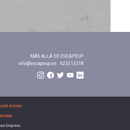
MÁS ALLÁ DE ESCAPEUP
info@escapeup.es
623212318
CAPE ROOMS
 ROOMS
nas Empresa