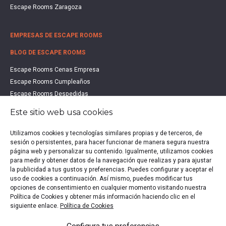
Escape Rooms Zaragoza
EMPRESAS DE ESCAPE ROOMS
BLOG DE ESCAPE ROOMS
Escape Rooms Cenas Empresa
Escape Rooms Cumpleaños
Escape Rooms Despedidas
Escape Rooms Educación
Este sitio web usa cookies
Escape Rooms Familias
Escape Rooms Halloween
Utilizamos cookies y tecnologías similares propias y de terceros, de
Escape Rooms San Valentín
sesión o persistentes, para hacer funcionar de manera segura nuestra
página web y personalizar su contenido. Igualmente, utilizamos cookies
Estudio de Mercado Escape Rooms 2021
para medir y obtener datos de la navegación que realizas y para ajustar
Qué es un Escape Room
la publicidad a tus gustos y preferencias. Puedes configurar y aceptar el
Qué es un Hall Escape
uso de cookies a continuación. Así mismo, puedes modificar tus
opciones de consentimiento en cualquier momento visitando nuestra
Política de Cookies y obtener más información haciendo clic en el
siguiente enlace.
Política de Cookies
Política de privacidad
|
Política de Cookies
|
Aviso legal
|