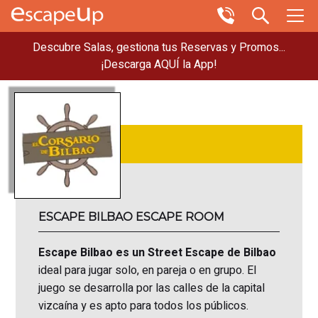
Descubre Salas, gestiona tus Reservas y Promos...
¡Descarga AQUÍ la App!
ESCAPE BILBAO ESCAPE ROOM
Escape Bilbao es un Street Escape de Bilbao
ideal para jugar solo, en pareja o en grupo. El
juego se desarrolla por las calles de la capital
vizcaína y es apto para todos los públicos.