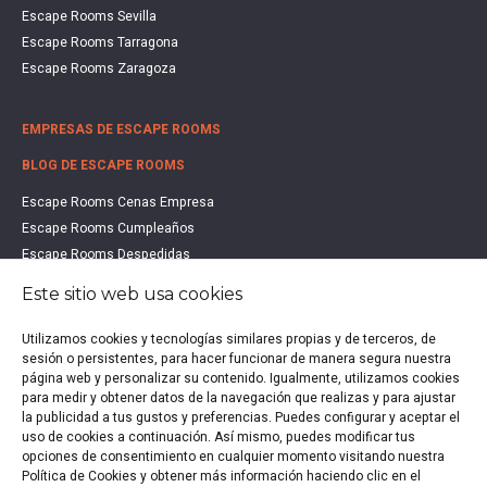
Escape Rooms Sevilla
Escape Rooms Tarragona
Escape Rooms Zaragoza
EMPRESAS DE ESCAPE ROOMS
BLOG DE ESCAPE ROOMS
Escape Rooms Cenas Empresa
Escape Rooms Cumpleaños
Escape Rooms Despedidas
Escape Rooms Educación
Este sitio web usa cookies
Escape Rooms Familias
Escape Rooms Halloween
Utilizamos cookies y tecnologías similares propias y de terceros, de
sesión o persistentes, para hacer funcionar de manera segura nuestra
Escape Rooms San Valentín
página web y personalizar su contenido. Igualmente, utilizamos cookies
Estudio de Mercado Escape Rooms 2021
para medir y obtener datos de la navegación que realizas y para ajustar
Qué es un Escape Room
la publicidad a tus gustos y preferencias. Puedes configurar y aceptar el
uso de cookies a continuación. Así mismo, puedes modificar tus
Qué es un Hall Escape
opciones de consentimiento en cualquier momento visitando nuestra
Política de Cookies y obtener más información haciendo clic en el