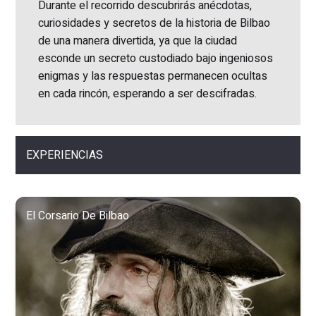
Durante el recorrido descubrirás anécdotas,
curiosidades y secretos de la historia de Bilbao
de una manera divertida, ya que la ciudad
esconde un secreto custodiado bajo ingeniosos
enigmas y las respuestas permanecen ocultas
en cada rincón, esperando a ser descifradas.
EXPERIENCIAS
El Corsario De Bilbao