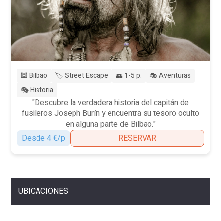
🕍 Bilbao
🏷️ Street Escape
👥 1-5 p.
🎭 Aventuras
🎭 Historia
"Descubre la verdadera historia del capitán de
fusileros Joseph Burín y encuentra su tesoro oculto
en alguna parte de Bilbao."
Desde 4 €/p
RESERVAR
UBICACIONES