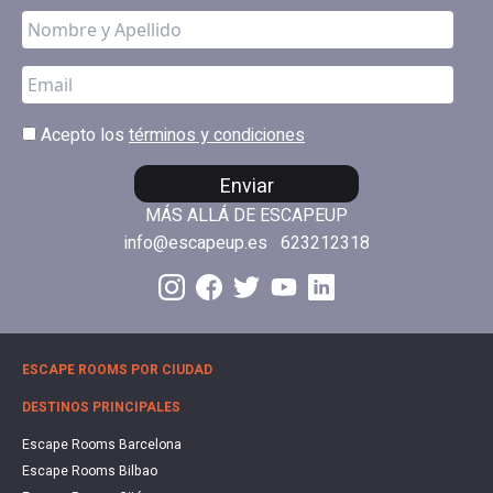
Acepto los
términos y condiciones
Enviar
MÁS ALLÁ DE ESCAPEUP
info@escapeup.es
623212318
ESCAPE ROOMS POR CIUDAD
DESTINOS PRINCIPALES
Escape Rooms Barcelona
Escape Rooms Bilbao