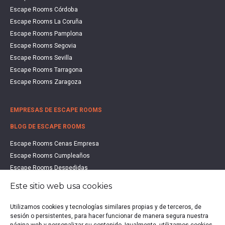
Escape Rooms Córdoba
Escape Rooms La Coruña
Escape Rooms Pamplona
Escape Rooms Segovia
Escape Rooms Sevilla
Escape Rooms Tarragona
Escape Rooms Zaragoza
EMPRESAS DE ESCAPE ROOMS
BLOG DE ESCAPE ROOMS
Escape Rooms Cenas Empresa
Escape Rooms Cumpleaños
Escape Rooms Despedidas
Escape Rooms Educación
Este sitio web usa cookies
Escape Rooms Familias
Escape Rooms Halloween
Utilizamos cookies y tecnologías similares propias y de terceros, de
sesión o persistentes, para hacer funcionar de manera segura nuestra
Escape Rooms San Valentín