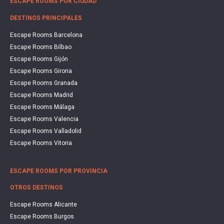
ESCAPE ROOMS POR CIUDAD
DESTINOS PRINCIPALES
Escape Rooms Barcelona
Escape Rooms Bilbao
Escape Rooms Gijón
Escape Rooms Girona
Escape Rooms Granada
Escape Rooms Madrid
Escape Rooms Málaga
Escape Rooms Valencia
Escape Rooms Valladolid
Escape Rooms Vitoria
ESCAPE ROOMS POR PROVINCIA
OTROS DESTINOS
Escape Rooms Alicante
Escape Rooms Burgos