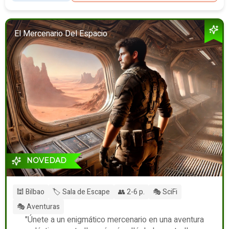
El Mercenario Del Espacio
NOVEDAD
🕍 Bilbao
🏷️ Sala de Escape
👥 2-6 p.
🎭 SciFi
🎭 Aventuras
"Únete a un enigmático mercenario en una aventura