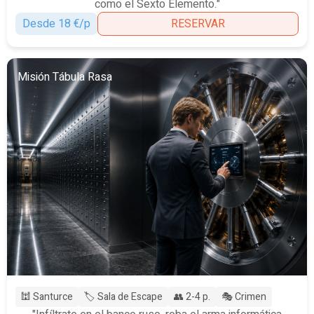
como el Sexto Elemento."
Desde 18 €/p
RESERVAR
Misión Tábula Rasa
🕍 Santurce
🏷️ Sala de Escape
👥 2-4 p.
🎭 Crimen