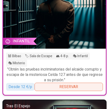
INFANTIL
🕍 Bilbao
🏷️ Sala de Escape
👥 4-8 p.
🎭 Infantil
🎭 Misterio
"Obtén las pruebas incriminatorias del alcaide corrupto y
escapa de la misteriosa Celda 127 antes de que regrese
a su prisión."
Desde 12 €/p
RESERVAR
Tras El Espejo