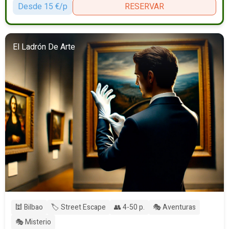
Desde 15 €/p
RESERVAR
El Ladrón De Arte
🕍 Bilbao
🏷️ Street Escape
👥 4-50 p.
🎭 Aventuras
🎭 Misterio