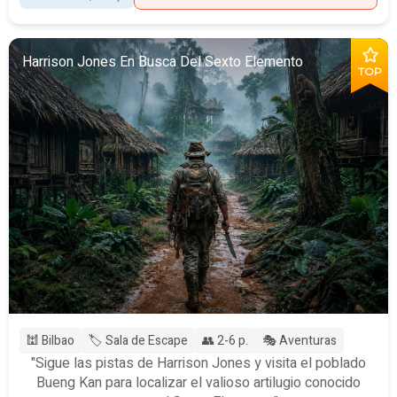
Harrison Jones En Busca Del Sexto Elemento
TOP
🕍 Bilbao
🏷️ Sala de Escape
👥 2-6 p.
🎭 Aventuras
"Sigue las pistas de Harrison Jones y visita el poblado
Bueng Kan para localizar el valioso artilugio conocido