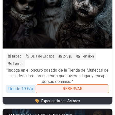
🕍 Bilbao
🏷️ Sala de Escape
👥 2-5 p.
🎭 Tensión
🎭 Terror
"Indaga en el oscuro pasado de la Tienda de Muñecas de
Lilith, descubre los sucesos que tuvieron lugar y escapa
de sus dominios."
Desde 19 €/p
RESERVAR
Experiencia con Actores