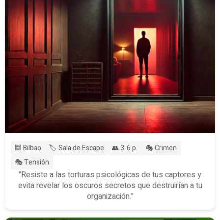
🕍 Bilbao
🏷️ Sala de Escape
👥 3-6 p.
🎭 Crimen
🎭 Tensión
"Resiste a las torturas psicológicas de tus captores y
evita revelar los oscuros secretos que destruirían a tu
organización."