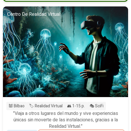
Centro De Realidad Virtual
🕍 Bilbao
🏷️ Realidad Virtual
👥 1-15 p.
🎭 SciFi
"Viaja a otros lugares del mundo y vive experiencias
únicas sin moverte de las instalaciones, gracias a la
Realidad Virtual."