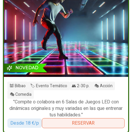
NOVEDAD
🕍 Bilbao
🏷️ Evento Temático
👥 2-30 p.
🎭 Acción
🎭 Comedia
"Compite o colabora en 6 Salas de Juegos LED con
dinámicas originales y muy variadas en las que entrenar
tus habilidades."
Desde 18 €/p
RESERVAR