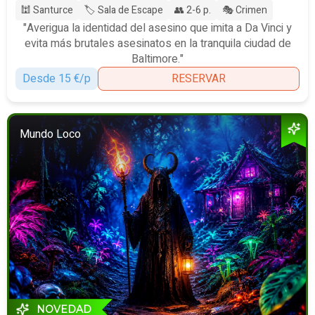
🕍 Santurce
🏷️ Sala de Escape
👥 2-6 p.
🎭 Crimen
"Averigua la identidad del asesino que imita a Da Vinci y
evita más brutales asesinatos en la tranquila ciudad de
Baltimore."
Desde 15 €/p
RESERVAR
Mundo Loco
NOVEDAD