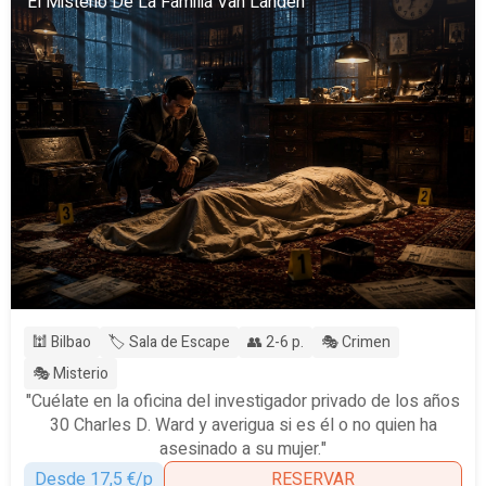
El Misterio De La Familia Van Landen
🕍 Bilbao
🏷️ Sala de Escape
👥 2-6 p.
🎭 Crimen
🎭 Misterio
"Cuélate en la oficina del investigador privado de los años
30 Charles D. Ward y averigua si es él o no quien ha
asesinado a su mujer."
Desde 17,5 €/p
RESERVAR