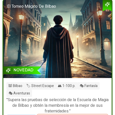
El Torneo Mágico De Bilbao
NOVEDAD
🕍 Bilbao
🏷️ Street Escape
👥 1-100 p.
🎭 Fantasía
🎭 Aventuras
"Supera las pruebas de selección de la Escuela de Magia
de Bilbao y obtén la membresía en la mejor de sus
fraternidades."