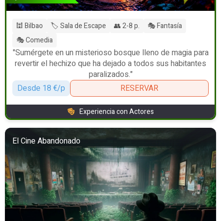
🕍 Bilbao
🏷️ Sala de Escape
👥 2-8 p.
🎭 Fantasía
🎭 Comedia
"Sumérgete en un misterioso bosque lleno de magia para
revertir el hechizo que ha dejado a todos sus habitantes
paralizados."
Desde 18 €/p
RESERVAR
Experiencia con Actores
El Cine Abandonado