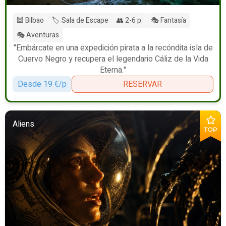
🕍 Bilbao
🏷️ Sala de Escape
👥 2-6 p.
🎭 Fantasía
🎭 Aventuras
"Embárcate en una expedición pirata a la recóndita isla de
Cuervo Negro y recupera el legendario Cáliz de la Vida
Eterna."
Desde 19 €/p
RESERVAR
Aliens
TOP