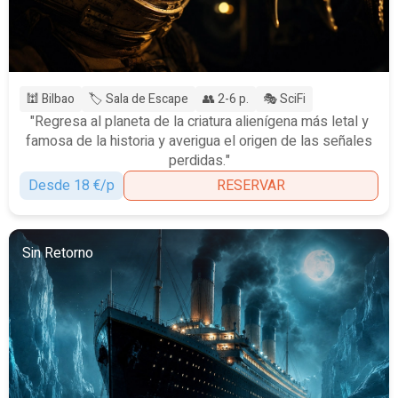
🕍 Bilbao
🏷️ Sala de Escape
👥 2-6 p.
🎭 SciFi
"Regresa al planeta de la criatura alienígena más letal y
famosa de la historia y averigua el origen de las señales
perdidas."
Desde 18 €/p
RESERVAR
Sin Retorno