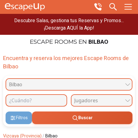
Descubre Salas, gestiona tus Reservas y Promos...
¡Descarga AQUÍ la App!
BILBAO
ESCAPE ROOMS
EN
Encuentra y reserva los mejores Escape Rooms de
Bilbao
Bilbao
Filtros
Buscar
Vizcaya (Provincia)
/
Bilbao