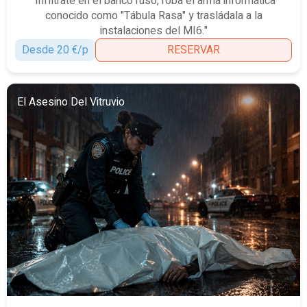
"Infíltrate en el banco ruso, roba el arma informática
conocido como "Tábula Rasa" y trasládala a la
instalaciones del MI6."
Desde 20 €/p
RESERVAR
El Asesino Del Vitruvio