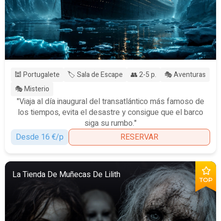
🕍 Portugalete
🏷️ Sala de Escape
👥 2-5 p.
🎭 Aventuras
🎭 Misterio
"Viaja al día inaugural del transatlántico más famoso de
los tiempos, evita el desastre y consigue que el barco
siga su rumbo."
Desde 16 €/p
RESERVAR
La Tienda De Muñecas De Lilith
TOP