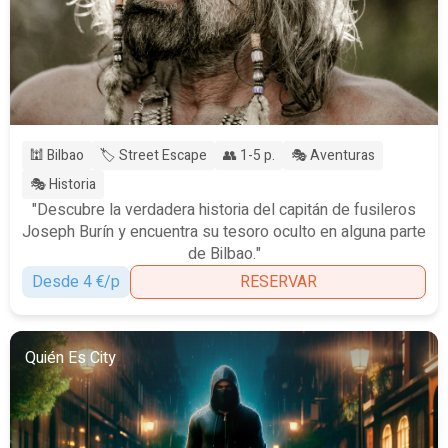
🕍 Bilbao
🏷️ Street Escape
👥 1-5 p.
🎭 Aventuras
🎭 Historia
"Descubre la verdadera historia del capitán de fusileros
Joseph Burín y encuentra su tesoro oculto en alguna parte
de Bilbao."
Desde 4 €/p
RESERVAR
Quién Es City