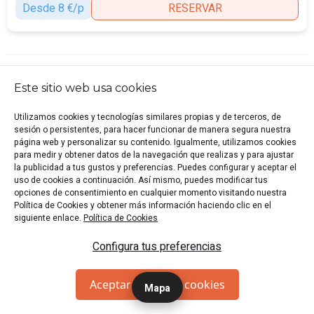
Desde 8 €/p
RESERVAR
Has visto todos los juegos disponibles
Este sitio web usa cookies
Utilizamos cookies y tecnologías similares propias y de terceros, de
sesión o persistentes, para hacer funcionar de manera segura nuestra
ESCAPE ROOMS CERCA DE BILBAO
página web y personalizar su contenido. Igualmente, utilizamos cookies
para medir y obtener datos de la navegación que realizas y para ajustar
Escape Rooms en Portugalete
la publicidad a tus gustos y preferencias. Puedes configurar y aceptar el
uso de cookies a continuación. Así mismo, puedes modificar tus
opciones de consentimiento en cualquier momento visitando nuestra
Escape Rooms en Santurce
Política de Cookies y obtener más información haciendo clic en el
siguiente enlace.
Política de Cookies
Escape Rooms en Vizcaya (Provincia)
Configura tus preferencias
Aceptar todas las cookies
Mapa