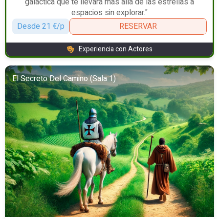
galáctica que te llevará más allá de las estrellas a
espacios sin explorar."
Desde 21 €/p
RESERVAR
Experiencia con Actores
El Secreto Del Camino (Sala 1)