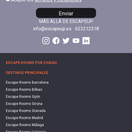
Acepto los
términos y condiciones
Enviar
MÁS ALLÁ DE ESCAPEUP
info@escapeup.es
623212318
ESCAPE ROOMS POR CIUDAD
DESTINOS PRINCIPALES
Escape Rooms Barcelona
Escape Rooms Bilbao
Escape Rooms Gijón
Escape Rooms Girona
Escape Rooms Granada
Escape Rooms Madrid
Escape Rooms Málaga