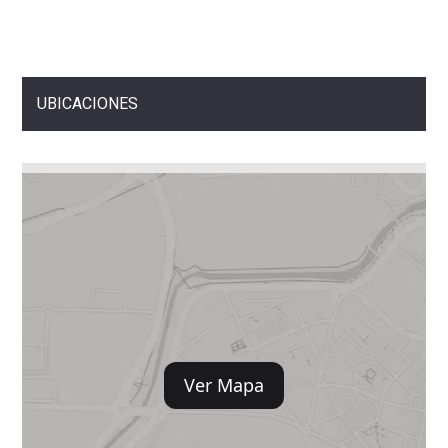
UBICACIONES
Ver Mapa