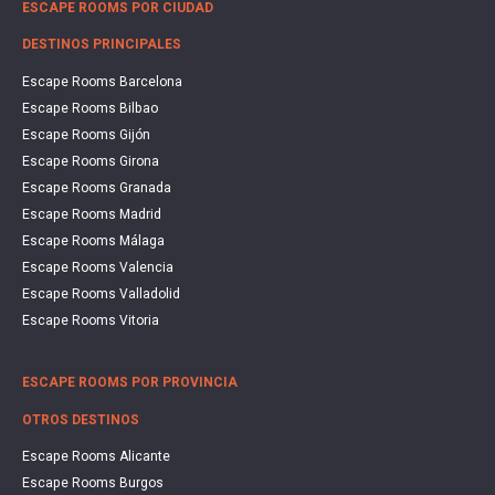
ESCAPE ROOMS POR CIUDAD
DESTINOS PRINCIPALES
Escape Rooms Barcelona
Escape Rooms Bilbao
Escape Rooms Gijón
Escape Rooms Girona
Escape Rooms Granada
Escape Rooms Madrid
Escape Rooms Málaga
Escape Rooms Valencia
Escape Rooms Valladolid
Escape Rooms Vitoria
ESCAPE ROOMS POR PROVINCIA
OTROS DESTINOS
Escape Rooms Alicante
Escape Rooms Burgos