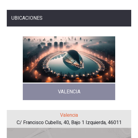
UBICACIONES
VALENCIA
Valencia
C/ Francisco Cubells, 40, Bajo 1 Izquierda, 46011