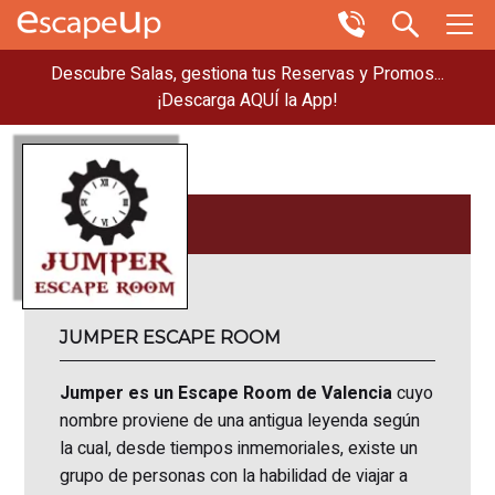
Descubre Salas, gestiona tus Reservas y Promos...
¡Descarga AQUÍ la App!
JUMPER ESCAPE ROOM
Jumper es un Escape Room de Valencia
cuyo
nombre proviene de una antigua leyenda según
la cual, desde tiempos inmemoriales, existe un
grupo de personas con la habilidad de viajar a