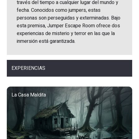
través del tiempo a cualquier lugar del mundo y
fecha. Conocidos como jumpers, estas
personas son perseguidas y exterminadas. Bajo
esta premisa, Jumper Escape Room ofrece dos
experiencias de misterio y terror en las que la
inmersión está garantizada.
EXPERIENCIAS
La Casa Maldita