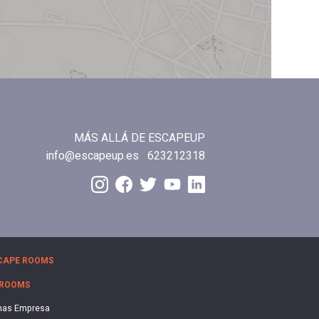
MÁS ALLÁ DE ESCAPEUP
info@escapeup.es
623212318
CAPE ROOMS
 ROOMS
nas Empresa