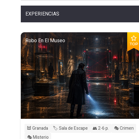
EXPERIENCIAS
Robo En El Museo
TOP
🕍 Granada
🏷️ Sala de Escape
👥 2-6 p.
🎭 Crimen
🎭 Misterio