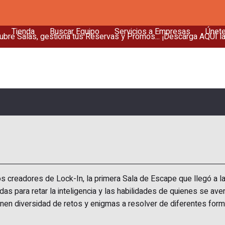
Tienda
Buscar Equipo
Servicios a Empresas
Únet
bre Salas, gestiona tus Reservas y Promos... ¡Descarga AQUÍ l
s creadores de Lock-In, la primera Sala de Escape que llegó a 
as para retar la inteligencia y las habilidades de quienes se ave
enen diversidad de retos y enigmas a resolver de diferentes for