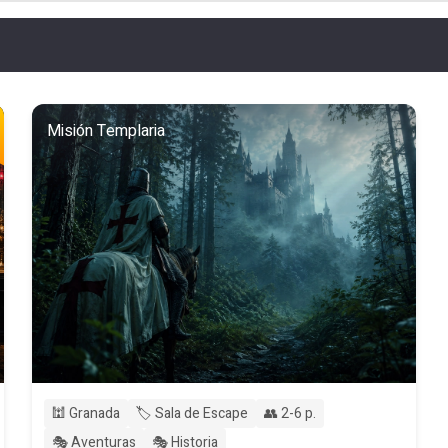
Misión Templaria
🕍 Granada
🏷️ Sala de Escape
👥 2-6 p.
🎭 Aventuras
🎭 Historia