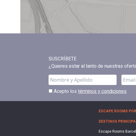
SUSCRÍBETE
¿Quieres estar al tanto de nuestras ofer
Acepto los
términos y condiciones
ESCAPE ROOMS POR
DESTINOS PRINCIPA
Escape Rooms Barce