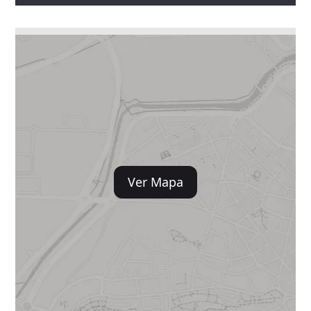
Ver Mapa