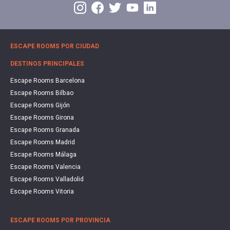
ESCAPE ROOMS POR CIUDAD
DESTINOS PRINCIPALES
Escape Rooms Barcelona
Escape Rooms Bilbao
Escape Rooms Gijón
Escape Rooms Girona
Escape Rooms Granada
Escape Rooms Madrid
Escape Rooms Málaga
Escape Rooms Valencia
Escape Rooms Valladolid
Escape Rooms Vitoria
ESCAPE ROOMS POR PROVINCIA