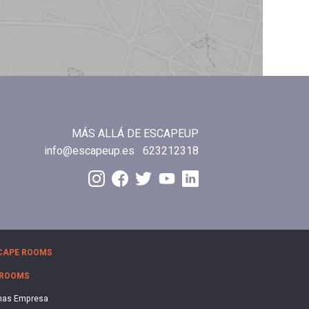
MÁS ALLÁ DE ESCAPEUP
info@escapeup.es
623212318
CAPE ROOMS
 ROOMS
nas Empresa