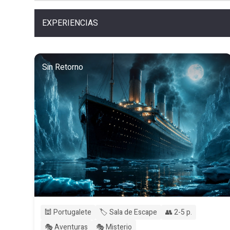
EXPERIENCIAS
Sin Retorno
🕍 Portugalete
🏷️ Sala de Escape
👥 2-5 p.
🎭 Aventuras
🎭 Misterio