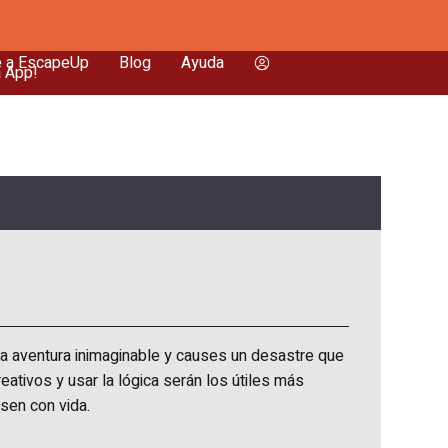
e a EscapeUp
Blog
Ayuda
a App!
a aventura inimaginable y causes un desastre que
eativos y usar la lógica serán los útiles más
esen con vida.