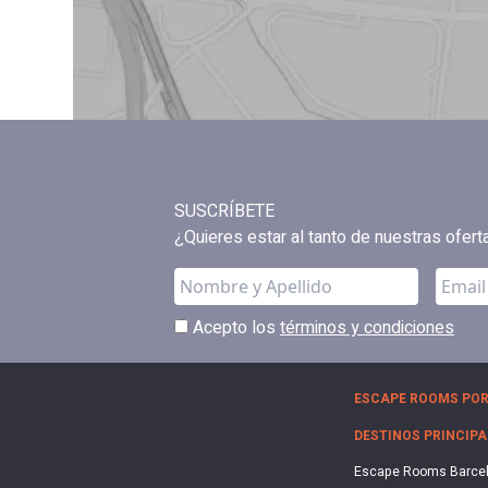
SUSCRÍBETE
¿Quieres estar al tanto de nuestras ofer
Acepto los
términos y condiciones
ESCAPE ROOMS POR
DESTINOS PRINCIPA
Escape Rooms Barce