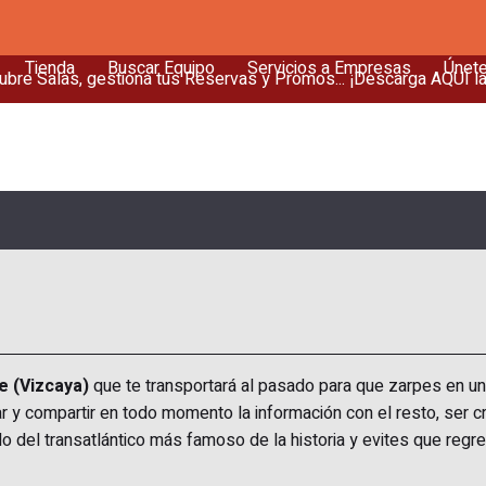
Tienda
Buscar Equipo
Servicios a Empresas
Únet
bre Salas, gestiona tus Reservas y Promos... ¡Descarga AQUÍ l
e (Vizcaya)
que te transportará al pasado para que zarpes en un
r y compartir en todo momento la información con el resto, ser cr
do del transatlántico más famoso de la historia y evites que regr