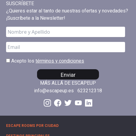
SUSCRÍBETE
¿Quieres estar al tanto de nuestras ofertas y novedades?
¡Suscríbete a la Newsletter!
Acepto los
términos y condiciones
Enviar
MÁS ALLÁ DE ESCAPEUP
info@escapeup.es
623212318
ESCAPE ROOMS POR CIUDAD