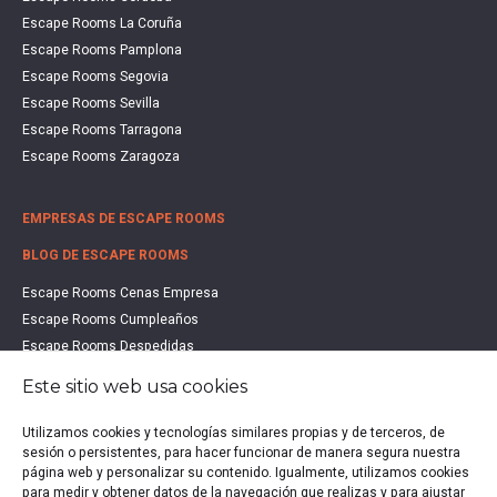
Escape Rooms La Coruña
Escape Rooms Pamplona
Escape Rooms Segovia
Escape Rooms Sevilla
Escape Rooms Tarragona
Escape Rooms Zaragoza
EMPRESAS DE ESCAPE ROOMS
BLOG DE ESCAPE ROOMS
Escape Rooms Cenas Empresa
Escape Rooms Cumpleaños
Escape Rooms Despedidas
Escape Rooms Educación
Este sitio web usa cookies
Escape Rooms Familias
Escape Rooms Halloween
Utilizamos cookies y tecnologías similares propias y de terceros, de
sesión o persistentes, para hacer funcionar de manera segura nuestra
Escape Rooms San Valentín
página web y personalizar su contenido. Igualmente, utilizamos cookies
Estudio de Mercado Escape Rooms 2021
para medir y obtener datos de la navegación que realizas y para ajustar