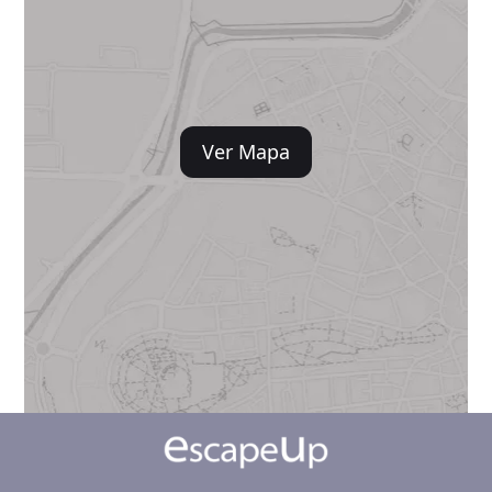
Ver Mapa