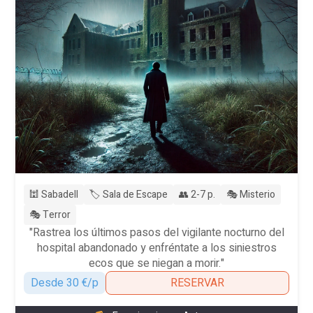
🕍 Sabadell
🏷️ Sala de Escape
👥 2-7 p.
🎭 Misterio
🎭 Terror
"Rastrea los últimos pasos del vigilante nocturno del
hospital abandonado y enfréntate a los siniestros
ecos que se niegan a morir."
Desde 30 €/p
RESERVAR