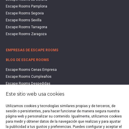
Escape Rooms Pamplona
Escape Rooms Segovia
Escape Rooms Sevilla
Escape Rooms Tarragona
Escape Rooms Zaragoza
EMPRESAS DE ESCAPE ROOMS
BLOG DE ESCAPE ROOMS
Escape Rooms Cenas Empresa
Escape Rooms Cumpleaños
Escape Rooms Despedidas
Escape Rooms Educación
Este sitio web usa cookies
Escape Rooms Familias
Escape Rooms Halloween
Utilizamos cookies y tecnologías similares propias y de terceros, de
Escape Rooms San Valentín
sesión o persistentes, para hacer funcionar de manera segura nuestra
página web y personalizar su contenido. Igualmente, utilizamos cookies
Estudio de Mercado Escape Rooms 2021
para medir y obtener datos de la navegación que realizas y para ajustar
Qué es un Escape Room
la publicidad a tus gustos y preferencias. Puedes configurar y aceptar el