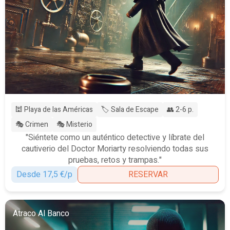
🕍 Playa de las Américas
🏷️ Sala de Escape
👥 2-6 p.
🎭 Crimen
🎭 Misterio
"Siéntete como un auténtico detective y líbrate del
cautiverio del Doctor Moriarty resolviendo todas sus
pruebas, retos y trampas."
Desde 17,5 €/p
RESERVAR
Atraco Al Banco