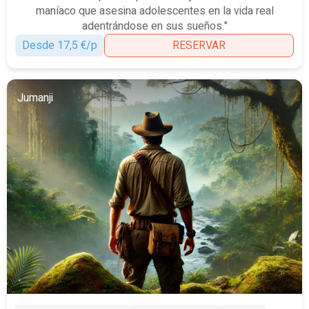
maníaco que asesina adolescentes en la vida real
adentrándose en sus sueños."
Desde 17,5 €/p
RESERVAR
Jumanji