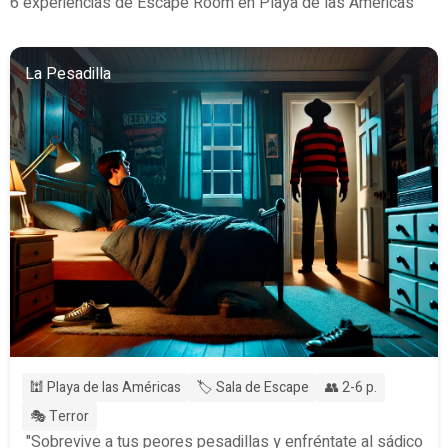
6 experiencias de Escape Room en Playa de las Américas
La Pesadilla
🕍 Playa de las Américas
🏷️ Sala de Escape
👥 2-6 p.
🎭 Terror
"Sobrevive a tus peores pesadillas y enfréntate al sádico