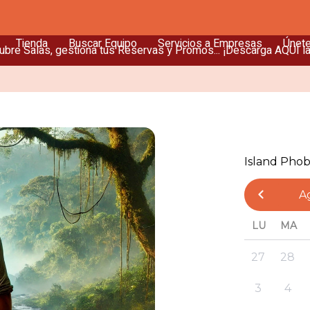
Tienda
Buscar Equipo
Servicios a Empresas
Únet
bre Salas, gestiona tus Reservas y Promos... ¡Descarga AQUÍ l