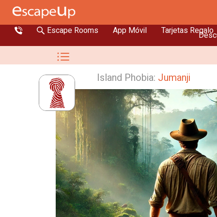
Escape Rooms
App Móvil
Tarjetas Regalo
Descu
Island Phobia:
Jumanji