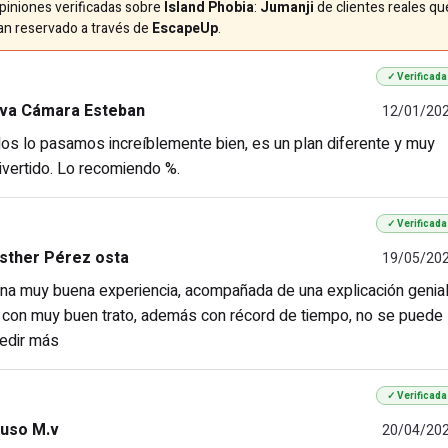
piniones verificadas sobre
Island Phobia
:
Jumanji
de clientes reales qu
an reservado a través de
EscapeUp
.
✓ Verificada
va Cámara Esteban
12/01/20
os lo pasamos increíblemente bien, es un plan diferente y muy
ivertido. Lo recomiendo %.
✓ Verificada
sther Pérez osta
19/05/20
na muy buena experiencia, acompañada de una explicación genia
 con muy buen trato, además con récord de tiempo, no se puede
edir más
✓ Verificada
uso M.v
20/04/20