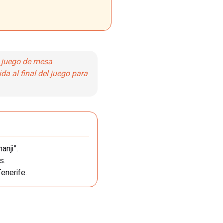
n juego de mesa
da al final del juego para
anji”.
s.
enerife.