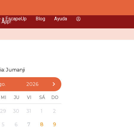
e a EscapeUp
Blog
Ayuda
a App!