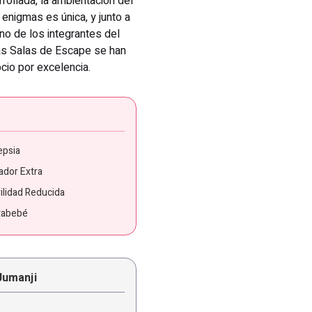
rollada, la ambientación del
 enigmas es única, y junto a
no de los integrantes del
Las Salas de Escape se han
ocio por excelencia.
epsia
ador Extra
ilidad Reducida
tabebé
 Jumanji