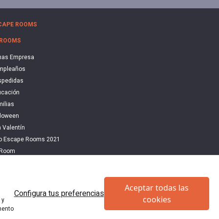
CAPE ROOMS
 ROOMS
nas Empresa
mpleaños
spedidas
cación
ilias
loween
 Valentín
do Escape Rooms 2021
 Room
cape
Aceptar todas las
Configura tus preferencias
cookies
en España
 y
mento
os.