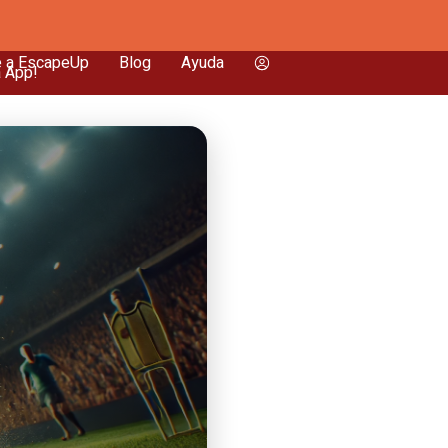
e a EscapeUp
Blog
Ayuda
a App!