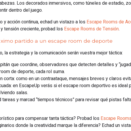
abezas. Los decorados inmersivos, como túneles de estadio, zo
entir dentro del juego.
o y acción continua, echad un vistazo a los
Escape Rooms de Ac
y tensión creciente, probad los
Escape Rooms de Tensión
.
ximo partido a un escape room de deporte
o, la estrategia y la comunicación serán vuestra mejor táctica:
apitán que coordine, observadores que detecten detalles y “juga
 room de deporte, cada rol suma.
ón corta: como en un contraataque, mensajes breves y claros evit
ecuada: en EscapeUp verás si el escape room deportivo es ideal pa
lviendo salas.
did tareas y marcad “tiempos técnicos” para revisar qué pistas falta
rístico para compensar tanta táctica? Probad los
Escape Rooms
narios donde la creatividad marque la diferencia? Echad un vist