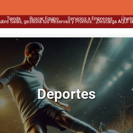
Tienda
Buscar Equipo
Servicios a Empresas
Únet
bre Salas, gestiona tus Reservas y Promos... ¡Descarga AQUÍ l
Deportes