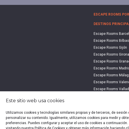
ESCAPE ROOMS POR
DESTINOS PRINCIPA
Escape Rooms Barce
Escape Rooms Bilbao
Escape Rooms Gijón
Escape Rooms Giron
Escape Rooms Grana
Escape Rooms Madri
Escape Rooms Málag
Escape Rooms Valen
Escape Rooms Vallad
Escape Rooms Vitori
Este sitio web usa cookies
Utilizamos cookies y tecnologías similares propias y de terceros, de sesión
Política 
personalizar su contenido. Igualmente, utilizamos cookies para medir y obten
preferencias. Puedes configurar y aceptar el uso de cookies a continuació
Co
visitando nuestra Política de Cookies y obtener más información haciendo cl