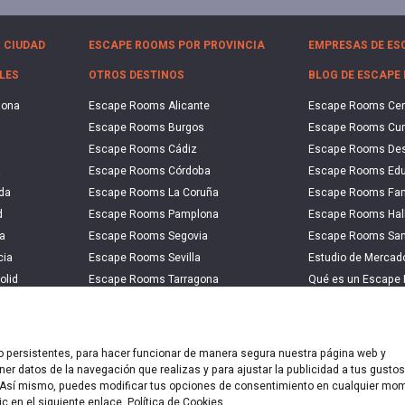
 CIUDAD
ESCAPE ROOMS POR PROVINCIA
EMPRESAS DE ES
LES
OTROS DESTINOS
BLOG DE ESCAPE
lona
Escape Rooms Alicante
Escape Rooms Ce
Escape Rooms Burgos
Escape Rooms Cu
Escape Rooms Cádiz
Escape Rooms De
a
Escape Rooms Córdoba
Escape Rooms Edu
da
Escape Rooms La Coruña
Escape Rooms Fam
d
Escape Rooms Pamplona
Escape Rooms Hal
a
Escape Rooms Segovia
Escape Rooms San
cia
Escape Rooms Sevilla
Estudio de Merca
olid
Escape Rooms Tarragona
Qué es un Escape
a
Escape Rooms Zaragoza
Qué es un Hall Es
 o persistentes, para hacer funcionar de manera segura nuestra página web y
de privacidad
|
Política de Cookies
|
Aviso legal
|
Escape Rooms 
er datos de la navegación que realizas y para ajustar la publicidad a tus gustos
n. Así mismo, puedes modificar tus opciones de consentimiento en cualquier mo
pyright © 2020-2026 EscapeUp | Todos los derechos reservad
ic en el siguiente enlace.
Política de Cookies