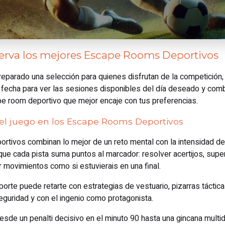
serva los mejores Escape Rooms Deportivos
arado una selección para quienes disfrutan de la competición, l
de fecha para ver las sesiones disponibles del día deseado y combi
pe room deportivo que mejor encaje con tus preferencias.
el juego en los Escape Rooms Deportivos
tivos combinan lo mejor de un reto mental con la intensidad de
 que cada pista suma puntos al marcador: resolver acertijos, su
r movimientos como si estuvierais en una final.
rte puede retarte con estrategias de vestuario, pizarras táctica
guridad y con el ingenio como protagonista.
desde un penalti decisivo en el minuto 90 hasta una gincana multi