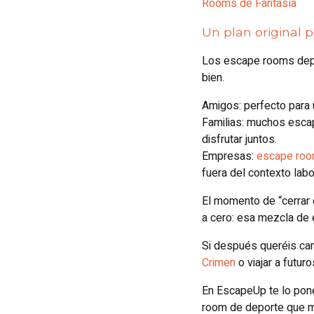
Rooms de Fantasía
Un plan original 
Los escape rooms depor
bien.
Amigos: perfecto para u
Familias: muchos esca
disfrutar juntos.
Empresas:
escape roo
fuera del contexto labo
El momento de “cerrar e
a cero: esa mezcla de e
Si después queréis cam
Crimen
o viajar a futur
En EscapeUp te lo pone
room de deporte que me