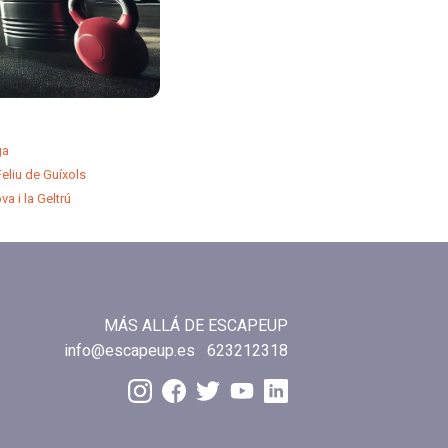
ga
liu de Guíxols
 i la Geltrú
MÁS ALLÁ DE ESCAPEUP
info@escapeup.es
623212318