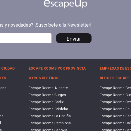
tas y novedades? ¡Suscríbete a la Newsletter!
Enviar
 CIUDAD
ESCAPE ROOMS POR PROVINCIA
EMPRESAS DE ES
LES
OTROS DESTINOS
BLOG DE ESCAPE
lona
Escape Rooms Alicante
Escape Rooms Ce
Escape Rooms Burgos
Escape Rooms Cu
Escape Rooms Cádiz
Escape Rooms De
a
Escape Rooms Córdoba
Escape Rooms Edu
da
Escape Rooms La Coruña
Escape Rooms Fam
d
Escape Rooms Pamplona
Escape Rooms Hal
a
Escape Rooms Segovia
Escape Rooms San