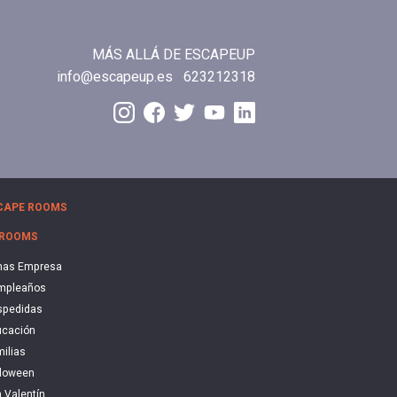
MÁS ALLÁ DE ESCAPEUP
info@escapeup.es
623212318
CAPE ROOMS
 ROOMS
nas Empresa
mpleaños
spedidas
cación
ilias
loween
 Valentín