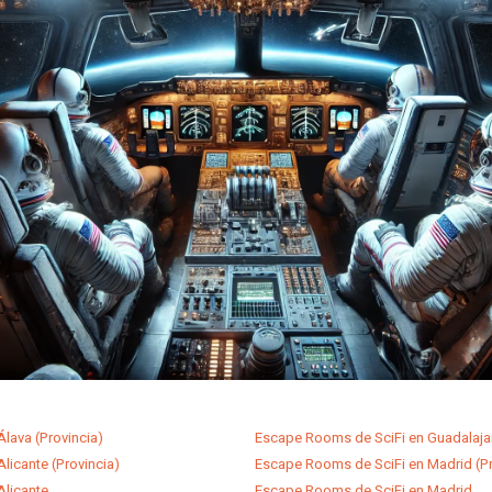
lava (Provincia)
Escape Rooms de SciFi en Guadalaja
licante (Provincia)
Escape Rooms de SciFi en Madrid (Pr
Alicante
Escape Rooms de SciFi en Madrid