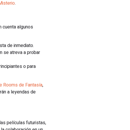
isterio
.
en cuenta algunos
sta de inmediato.
n se atreva a probar
rincipiantes o para
e Rooms de Fantasía
,
arán a leyendas de
s películas futuristas,
 la colaboración en un