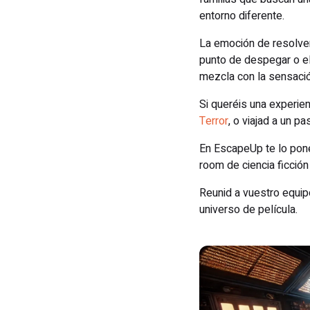
entorno diferente.
La emoción de resolver
punto de despegar o el 
mezcla con la sensación
Si queréis una experie
Terror
, o viajad a un p
En EscapeUp te lo pone
room de ciencia ficción
Reunid a vuestro equipo
universo de película.