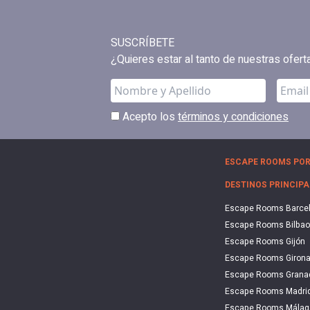
SUSCRÍBETE
¿Quieres estar al tanto de nuestras ofer
Acepto los
términos y condiciones
ESCAPE ROOMS POR
DESTINOS PRINCIPA
Escape Rooms Barce
Escape Rooms Bilbao
Escape Rooms Gijón
Escape Rooms Giron
Escape Rooms Grana
Escape Rooms Madri
Escape Rooms Málag