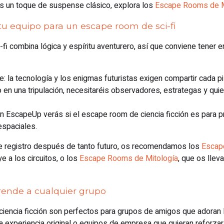
res un toque de suspense clásico, explora los
Escape Rooms de M
u equipo para un escape room de sci-fi
fi combina lógica y espíritu aventurero, así que conviene tener 
: la tecnología y los enigmas futuristas exigen compartir cada pi
 en una tripulación, necesitaréis observadores, estrategas y quie
 en EscapeUp verás si el escape room de ciencia ficción es para p
espaciales.
de registro después de tanto futuro, os recomendamos los
Escap
e a los circuitos, o los
Escape Rooms de Mitología
, que os llev
rende a cualquier grupo
encia ficción son perfectos para grupos de amigos que adoran la
a experiencia original o equipos de empresa que quieran reforzar