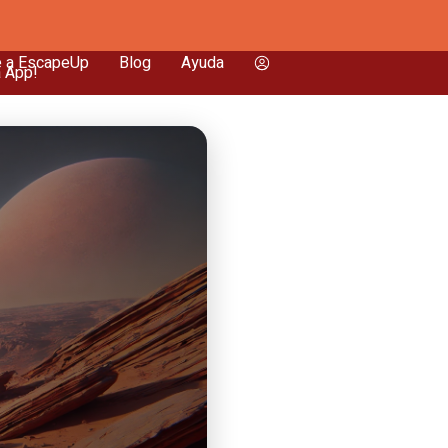
e a EscapeUp
Blog
Ayuda
a App!