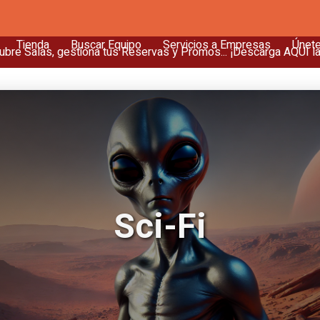
Tienda
Buscar Equipo
Servicios a Empresas
Únet
bre Salas, gestiona tus Reservas y Promos... ¡Descarga AQUÍ l
Sci-Fi