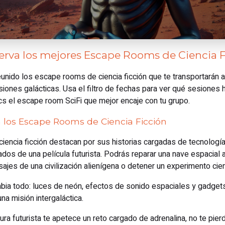
serva los mejores Escape Rooms de Ciencia 
ido los escape rooms de ciencia ficción que te transportarán a 
iones galácticas. Usa el filtro de fechas para ver qué sesiones 
cs el escape room SciFi que mejor encaje con tu grupo.
on los Escape Rooms de Ciencia Ficción
encia ficción destacan por sus historias cargadas de tecnología,
dos de una película futurista. Podrás reparar una nave espacial
sajes de una civilización alienígena o detener un experimento cient
bia todo: luces de neón, efectos de sonido espaciales y gadgets
na misión intergaláctica.
ra futurista te apetece un reto cargado de adrenalina, no te pie