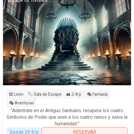
Escape Of Thrones
🕍 León
🏷️ Sala de Escape
👥 2-8 p.
🎭 Fantasía
🎭 Aventuras
"Adéntrate en el Antiguo Santuario, recupera los cuatro
Símbolos de Poder que unen a los cuatro reinos y salva la
humanidad."
Desde 20 €/p
RESERVAR