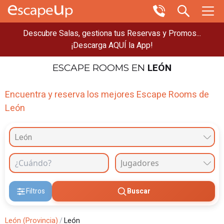
Descubre Salas, gestiona tus Reservas y Promos...
¡Descarga AQUÍ la App!
LEÓN
ESCAPE ROOMS
EN
Encuentra y reserva los mejores Escape Rooms de
León
León
Filtros
Buscar
León (Provincia)
/
León