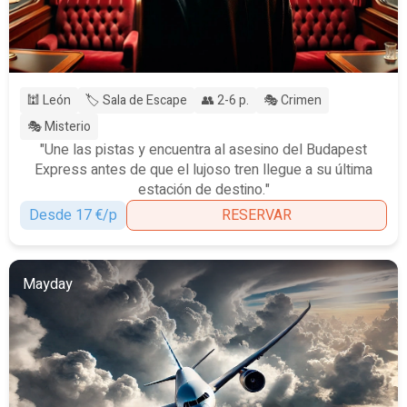
🕍 León
🏷️ Sala de Escape
👥 2-6 p.
🎭 Crimen
🎭 Misterio
"Une las pistas y encuentra al asesino del Budapest
Express antes de que el lujoso tren llegue a su última
estación de destino."
Desde 17 €/p
RESERVAR
Mayday