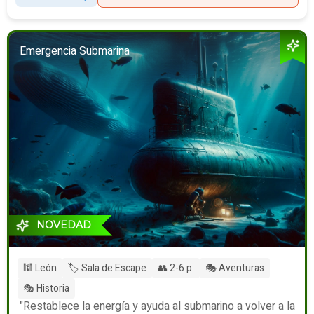
Emergencia Submarina
NOVEDAD
🕍 León
🏷️ Sala de Escape
👥 2-6 p.
🎭 Aventuras
🎭 Historia
"Restablece la energía y ayuda al submarino a volver a la