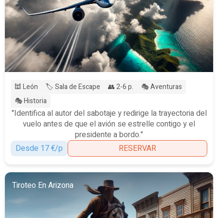
🕍 León
🏷️ Sala de Escape
👥 2-6 p.
🎭 Aventuras
🎭 Historia
"Identifica al autor del sabotaje y redirige la trayectoria del
vuelo antes de que el avión se estrelle contigo y el
presidente a bordo."
Desde 17 €/p
RESERVAR
Tiroteo En Arizona