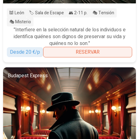
🕍 León
🏷️ Sala de Escape
👥 2-11 p.
🎭 Tensión
🎭 Misterio
"Interfiere en la selección natural de los individuos e
identifica quiénes son dignos de preservar su vida y
quiénes no lo son."
Desde 20 €/p
RESERVAR
Budapest Express