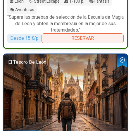
🕍 León
🏷️ Street Escape
👥 1-100 p.
🎭 Fantasía
🎭 Aventuras
"Supera las pruebas de selección de la Escuela de Magia
de León y obtén la membresía en la mejor de sus
fraternidades."
Desde 15 €/p
RESERVAR
El Tesoro De León