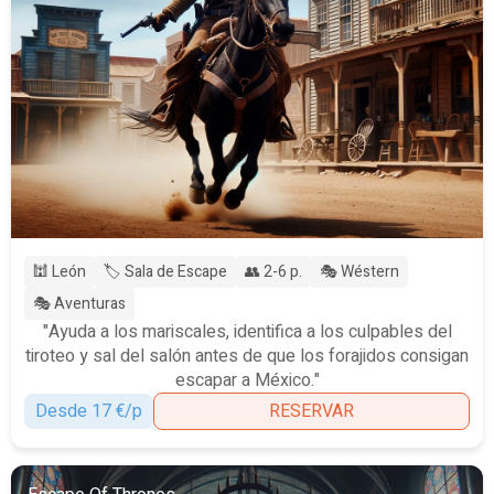
🕍 León
🏷️ Sala de Escape
👥 2-6 p.
🎭 Wéstern
🎭 Aventuras
"Ayuda a los mariscales, identifica a los culpables del
tiroteo y sal del salón antes de que los forajidos consigan
escapar a México."
Desde 17 €/p
RESERVAR