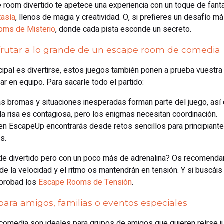
e room divertido te apetece una experiencia con un toque de fant
asía
, llenos de magia y creatividad. O, si prefieres un desafío más
oms de Misterio
, donde cada pista esconde un secreto.
frutar a lo grande de un escape room de comedia
ncipal es divertirse, estos juegos también ponen a prueba vuestr
ar en equipo. Para sacarle todo el partido:
las bromas y situaciones inesperadas forman parte del juego, así
la risa es contagiosa, pero los enigmas necesitan coordinación.
ad: en EscapeUp encontrarás desde retos sencillos para principian
s.
l de divertido pero con un poco más de adrenalina? Os recomen
de la velocidad y el ritmo os mantendrán en tensión. Y si buscáis
 probad los
Escape Rooms de Tensión
.
para amigos, familias o eventos especiales
media son ideales para grupos de amigos que quieren reírse jun