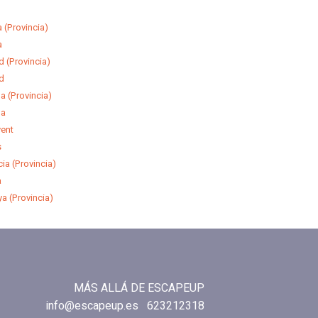
(Provincia)
a
 (Provincia)
d
 (Provincia)
ga
ent
s
a (Provincia)
a
 (Provincia)
MÁS ALLÁ DE ESCAPEUP
info@escapeup.es
623212318