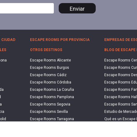
Enviar
 CIUDAD
ESCAPE ROOMS POR PROVINCIA
EMPRESAS DE ES
LES
OTROS DESTINOS
BLOG DE ESCAPE
lona
Escape Rooms Alicante
Escape Rooms Ce
Escape Rooms Burgos
Escape Rooms Cu
Escape Rooms Cádiz
Escape Rooms De
a
Escape Rooms Córdoba
Escape Rooms Edu
da
Escape Rooms La Coruña
Escape Rooms Fam
d
Escape Rooms Pamplona
Escape Rooms Hal
a
Escape Rooms Segovia
Escape Rooms San
cia
Escape Rooms Sevilla
Estudio de Merca
olid
Escape Rooms Tarragona
Qué es un Escape
a
Escape Rooms Zaragoza
Qué es un Hall Es