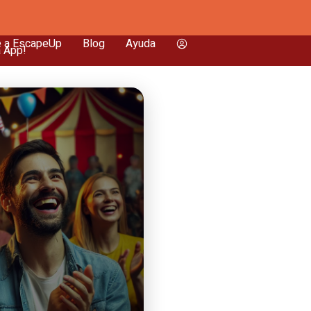
e a EscapeUp
Blog
Ayuda
a App!