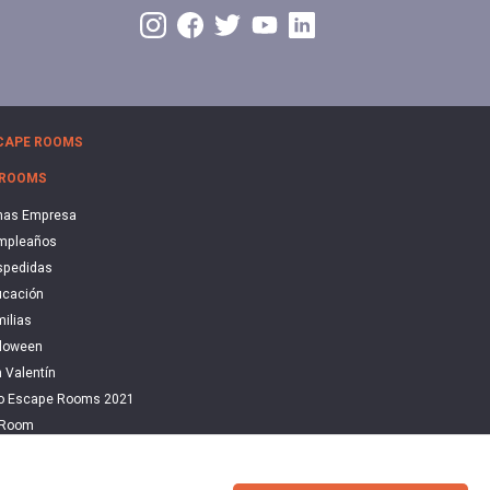
CAPE ROOMS
 ROOMS
nas Empresa
mpleaños
spedidas
cación
ilias
loween
 Valentín
do Escape Rooms 2021
 Room
cape