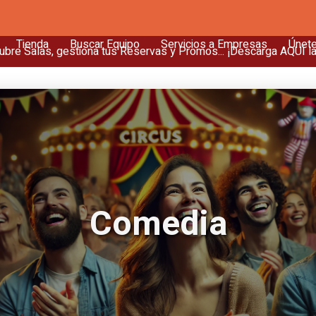
Tienda
Buscar Equipo
Servicios a Empresas
Únet
bre Salas, gestiona tus Reservas y Promos... ¡Descarga AQUÍ l
Comedia