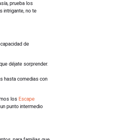
asía, prueba los
 intrigante, no te
a capacidad de
 que déjate sorprender.
tes hasta comedias con
damos los
Escape
 un punto intermedio
tos, para familias que