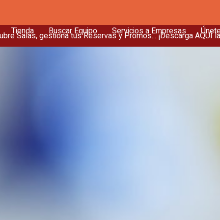
Tienda
Buscar Equipo
Servicios a Empresas
Únet
bre Salas, gestiona tus Reservas y Promos... ¡Descarga AQUÍ l