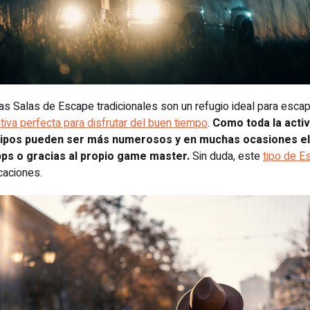
las Salas de Escape tradicionales son un refugio ideal para escap
iva perfecta para disfrutar del buen tiempo
.
Como toda la acti
quipos pueden ser más numerosos y en muchas ocasiones el
pps o gracias al propio game master.
Sin duda, este
tipo de 
caciones.