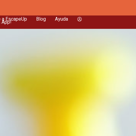
e a EscapeUp
Blog
Ayuda
a App!