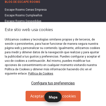
BLOG DE ESCAPE ROOMS
Escape Rooms Cenas Empresa
Escape Rooms Cumpleaños
Escape Rooms Despedidas
Escape Rooms Educación
Este sitio web usa cookies
Escape Rooms Familias
Escape Rooms Halloween
Utilizamos cookies y tecnologías similares propias y de terceros, de
sesión o persistentes, para hacer funcionar de manera segura nuestra
Escape Rooms San Valentín
página web y personalizar su contenido. Igualmente, utilizamos cookies
Estudio de Mercado Escape Rooms 2021
para medir y obtener datos de la navegación que realizas y para ajustar
Qué es un Escape Room
la publicidad a tus gustos y preferencias. Puedes configurar y aceptar el
uso de cookies a continuación. Así mismo, puedes modificar tus
Qué es un Hall Escape
opciones de consentimiento en cualquier momento visitando nuestra
Política de Cookies y obtener más información haciendo clic en el
siguiente enlace.
Política de Cookies
Política de privacidad
|
Política de Cookies
|
Aviso legal
|
Configura tus preferencias
Escape Rooms en España
Copyright © 2020-2026 EscapeUp | Todos los derechos
Aceptar todas las cookies
Mapa
reservados.