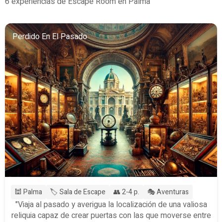
6 experiencias de Escape Room en Palma
Perdido En El Pasado
🕍 Palma
🏷️ Sala de Escape
👥 2-4 p.
🎭 Aventuras
"Viaja al pasado y averigua la localización de una valiosa
reliquia capaz de crear puertas con las que moverse entre