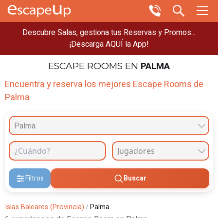
Descubre Salas, gestiona tus Reservas y Promos...
¡Descarga AQUÍ la App!
PALMA
ESCAPE ROOMS
EN
Encuentra y reserva los mejores Escape Rooms de
Palma
Palma
Filtros
Buscar
Islas Baleares (Provincia)
/
Palma