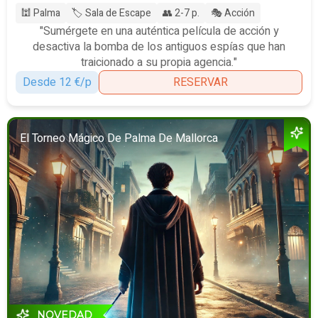
🕍 Palma
🏷️ Sala de Escape
👥 2-7 p.
🎭 Acción
"Sumérgete en una auténtica película de acción y
desactiva la bomba de los antiguos espías que han
traicionado a su propia agencia."
Desde 12 €/p
RESERVAR
El Torneo Mágico De Palma De Mallorca
NOVEDAD