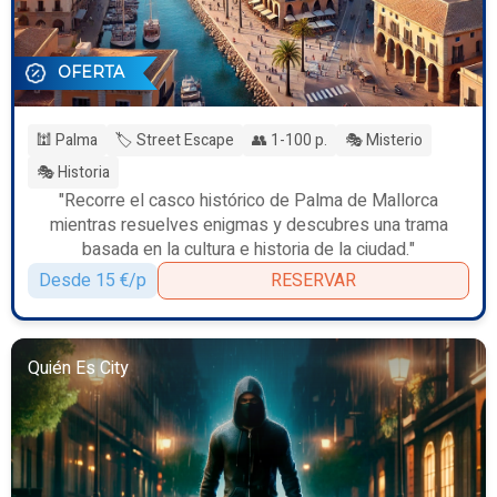
OFERTA
🕍 Palma
🏷️ Street Escape
👥 1-100 p.
🎭 Misterio
🎭 Historia
"Recorre el casco histórico de Palma de Mallorca
mientras resuelves enigmas y descubres una trama
basada en la cultura e historia de la ciudad."
Desde 15 €/p
RESERVAR
Quién Es City