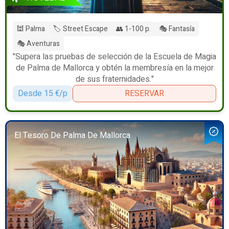
🕍 Palma
🏷️ Street Escape
👥 1-100 p.
🎭 Fantasía
🎭 Aventuras
"Supera las pruebas de selección de la Escuela de Magia
de Palma de Mallorca y obtén la membresía en la mejor
de sus fraternidades."
Desde 15 €/p
RESERVAR
El Tesoro De Palma De Mallorca