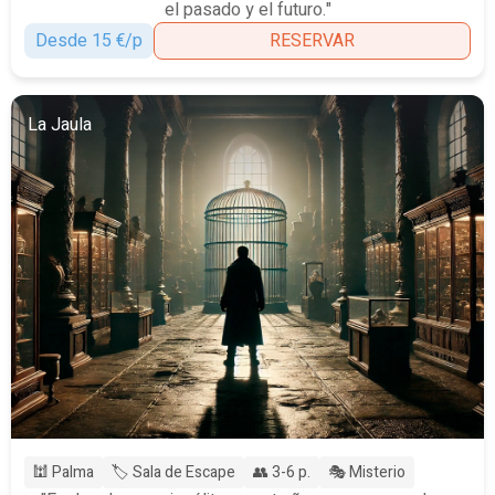
el pasado y el futuro."
Desde 15 €/p
RESERVAR
La Jaula
🕍 Palma
🏷️ Sala de Escape
👥 3-6 p.
🎭 Misterio