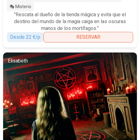
🎭 Misterio
"Rescata al dueño de la tienda mágica y evita que el
destino del mundo de la magia caiga en las oscuras
manos de los mortífagos."
Desde 22 €/p
RESERVAR
Elisabeth