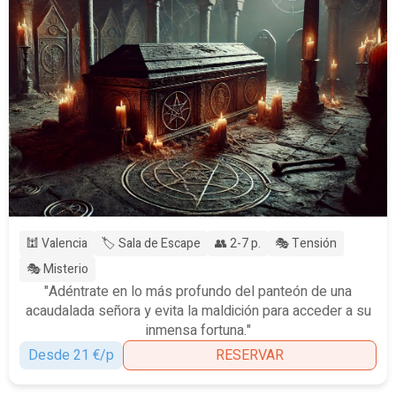
🕍 Valencia
🏷️ Sala de Escape
👥 2-7 p.
🎭 Tensión
🎭 Misterio
"Adéntrate en lo más profundo del panteón de una
acaudalada señora y evita la maldición para acceder a su
inmensa fortuna."
Desde 21 €/p
RESERVAR