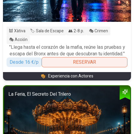
🕍 Xàtiva
🏷️ Sala de Escape
👥 2-8 p.
🎭 Crimen
🎭 Acción
"Llega hasta el corazón de la mafia, reúne las pruebas y
escapa del Bronx antes de que descubran tu identidad."
Desde 16 €/p
RESERVAR
Experiencia con Actores
La Feria, El Secreto Del Trilero