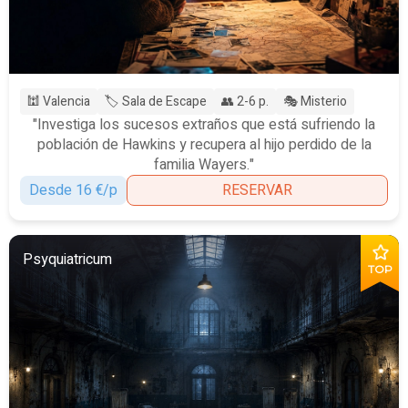
🕍 Valencia
🏷️ Sala de Escape
👥 2-6 p.
🎭 Misterio
"Investiga los sucesos extraños que está sufriendo la
población de Hawkins y recupera al hijo perdido de la
familia Wayers."
Desde 16 €/p
RESERVAR
Psyquiatricum
TOP