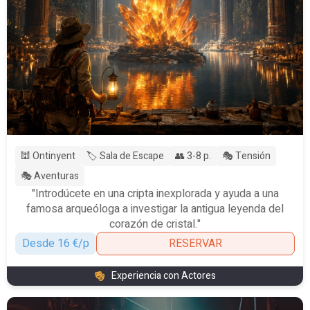
🕍 Ontinyent
🏷️ Sala de Escape
👥 3-8 p.
🎭 Tensión
🎭 Aventuras
"Introdúcete en una cripta inexplorada y ayuda a una
famosa arqueóloga a investigar la antigua leyenda del
corazón de cristal."
Desde 16 €/p
RESERVAR
Experiencia con Actores