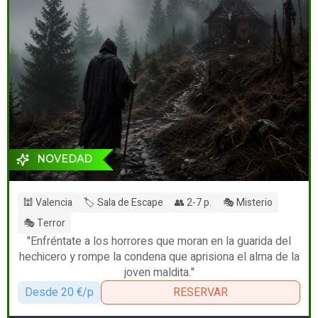
NOVEDAD
🕍 Valencia
🏷️ Sala de Escape
👥 2-7 p.
🎭 Misterio
🎭 Terror
"Enfréntate a los horrores que moran en la guarida del
hechicero y rompe la condena que aprisiona el alma de la
joven maldita."
Desde 20 €/p
RESERVAR