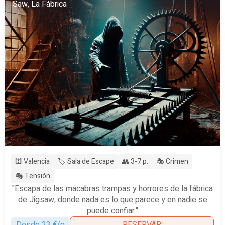
Saw, La Fábrica
🕍 Valencia
🏷️ Sala de Escape
👥 3-7 p.
🎭 Crimen
🎭 Tensión
"Escapa de las macabras trampas y horrores de la fábrica
de Jigsaw, donde nada es lo que parece y en nadie se
puede confiar."
Desde 23 €/p
RESERVAR