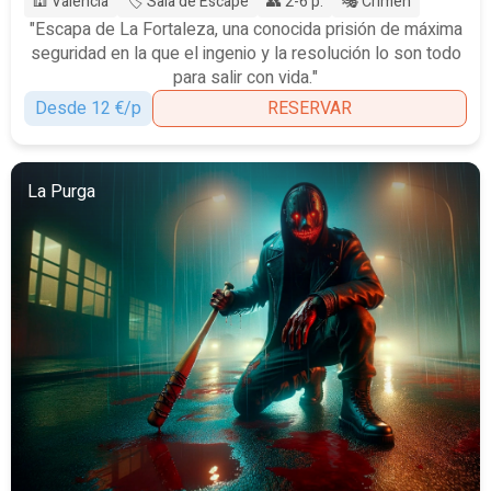
🕍 Valencia
🏷️ Sala de Escape
👥 2-6 p.
🎭 Crimen
"Escapa de La Fortaleza, una conocida prisión de máxima
seguridad en la que el ingenio y la resolución lo son todo
para salir con vida."
Desde 12 €/p
RESERVAR
La Purga