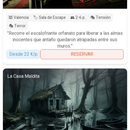
🕍 Valencia
🏷️ Sala de Escape
👥 2-6 p.
🎭 Tensión
🎭 Terror
"Recorre el escalofriante orfanato para liberar a las almas
inocentes que antaño quedaron atrapadas entre sus
muros."
Desde 22 €/p
RESERVAR
La Casa Maldita