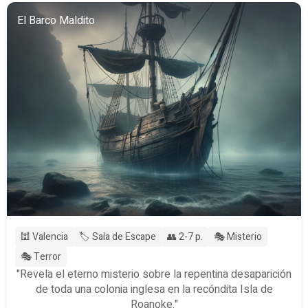
El Barco Maldito
🕍 Valencia
🏷️ Sala de Escape
👥 2-7 p.
🎭 Misterio
🎭 Terror
"Revela el eterno misterio sobre la repentina desaparición
de toda una colonia inglesa en la recóndita Isla de
Roanoke."