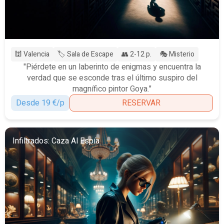
🕍 Valencia
🏷️ Sala de Escape
👥 2-12 p.
🎭 Misterio
"Piérdete en un laberinto de enigmas y encuentra la
verdad que se esconde tras el último suspiro del
magnífico pintor Goya."
Desde 19 €/p
RESERVAR
Infiltrados: Caza Al Espía