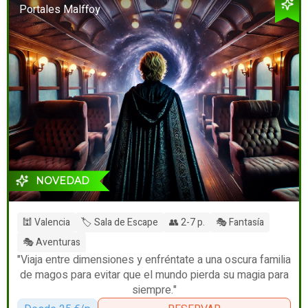
Portales Malffoy
NOVEDAD
🕍 Valencia
🏷️ Sala de Escape
👥 2-7 p.
🎭 Fantasía
🎭 Aventuras
"Viaja entre dimensiones y enfréntate a una oscura familia
de magos para evitar que el mundo pierda su magia para
siempre."