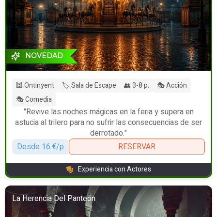
NOVEDAD
🕍 Ontinyent
🏷️ Sala de Escape
👥 3-8 p.
🎭 Acción
🎭 Comedia
"Revive las noches mágicas en la feria y supera en
astucia al trilero para no sufrir las consecuencias de ser
derrotado."
Desde 16 €/p
RESERVAR
Experiencia con Actores
La Herencia Del Panteón