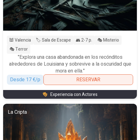
🕍 Valencia
🏷️ Sala de Escape
👥 2-7 p.
🎭 Misterio
🎭 Terror
"Explora una casa abandonada en los recónditos
alrededores de Louisiana y sobrevive a la oscuridad que
mora en ella."
Desde 17 €/p
RESERVAR
Experiencia con Actores
La Cripta