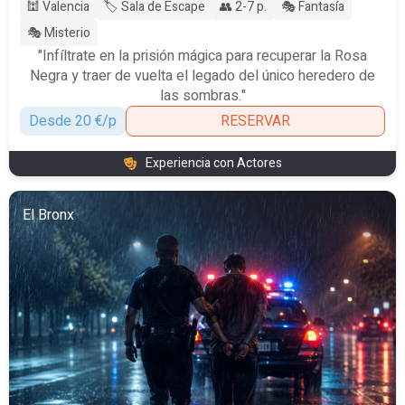
🕍 Valencia
🏷️ Sala de Escape
👥 2-7 p.
🎭 Fantasía
🎭 Misterio
"Infíltrate en la prisión mágica para recuperar la Rosa
Negra y traer de vuelta el legado del único heredero de
las sombras."
Desde 20 €/p
RESERVAR
Experiencia con Actores
El Bronx