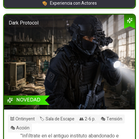
Experiencia con Actores
Dark Protocol
NOVEDAD
🕍 Ontinyent
🏷️ Sala de Escape
👥 2-6 p.
🎭 Tensión
🎭 Acción
"Infíltrate en el antiguo instituto abandonado e