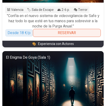
🕍 Valencia
🏷️ Sala de Escape
👥 2-6 p.
🎭 Terror
"Confía en el nuevo sistema de videovigilancia de Safe y
haz todo lo que esté en tus manos para sobrevivir a la
noche de la Purga Anual."
Desde 18 €/p
RESERVAR
Experiencia con Actores
El Enigma De Goya (Sala 1)