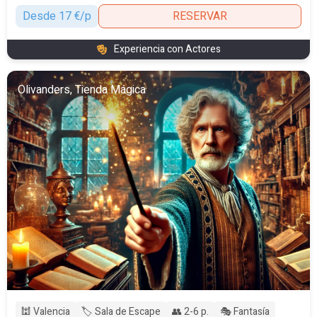
Desde 17 €/p
RESERVAR
Experiencia con Actores
Olivanders, Tienda Mágica
🕍 Valencia
🏷️ Sala de Escape
👥 2-6 p.
🎭 Fantasía