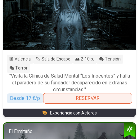
🕍 Valencia
🏷️ Sala de Escape
👥 2-10 p.
🎭 Tensión
🎭 Terror
"Visita la Clínica de Salud Mental “Los Inocentes” y halla
el paradero de su fundador desaparecido en extrañas
circunstancias."
Desde 17 €/p
RESERVAR
Experiencia con Actores
El Ermitaño