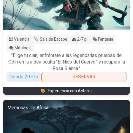
🕍 Valencia
🏷️ Sala de Escape
👥 2-7 p.
🎭 Fantasía
🎭 Mitología
"Elige tu clan, enfréntate a las legendarias pruebas de
Odín en la aldea oculta “El Nido del Cuervo” y recupera la
Rosa Blanca."
Desde 20 €/p
RESERVAR
Experiencia con Actores
Memorias De África