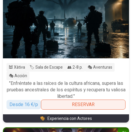
🕍 Xàtiva
🏷️ Sala de Escape
👥 2-8 p.
🎭 Aventuras
🎭 Acción
"Enfréntate a las raíces de la cultura africana, supera las
pruebas ancestrales de los espíritus y recupera tu valiosa
libertad."
Desde 16 €/p
RESERVAR
Experiencia con Actores