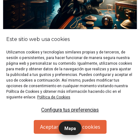
Este sitio web usa cookies
🕍 Valencia
🏷️ Sala de Escape
👥 2-6 p.
🎭 Crimen
Utilizamos cookies y tecnologías similares propias y de terceros, de
🎭 Acción
sesión o persistentes, para hacer funcionar de manera segura nuestra
"Acepta la misión de alto riesgo e infíltrate sigilosamente
página web y personalizar su contenido. Igualmente, utilizamos cookies
para medir y obtener datos de la navegación que realizas y para ajustar
en una misteriosa casa de subastas repleta de trampas y
la publicidad a tus gustos y preferencias. Puedes configurar y aceptar el
desafíos."
uso de cookies a continuación. Así mismo, puedes modificar tus
Desde 14 €/p
RESERVAR
opciones de consentimiento en cualquier momento visitando nuestra
Política de Cookies y obtener más información haciendo clic en el
siguiente enlace.
Política de Cookies
Ambar La Visita
Configura tus preferencias
Aceptar todas las cookies
Mapa