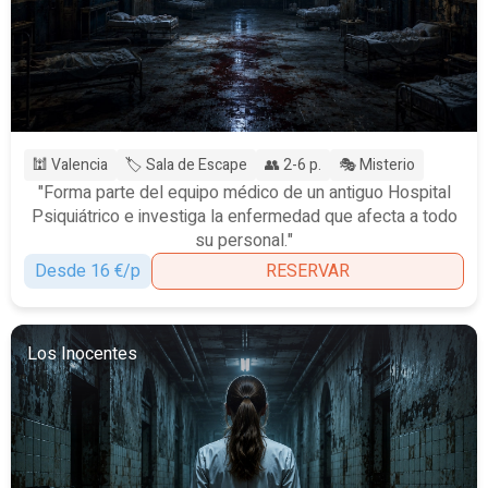
🕍 Valencia
🏷️ Sala de Escape
👥 2-6 p.
🎭 Misterio
"Forma parte del equipo médico de un antiguo Hospital
Psiquiátrico e investiga la enfermedad que afecta a todo
su personal."
Desde 16 €/p
RESERVAR
Los Inocentes