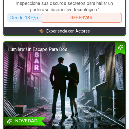
inspecciona sus oscuros secretos para hallar un
poderoso dispositivo tecnológico."
Desde 18 €/p
RESERVAR
Experiencia con Actores
Lumière: Un Escape Para Dos
NOVEDAD